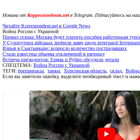
Новини от
Корреспондент.net
в Telegram. Підписуйтесь на на
Читайте Korrespondent.net в Google News
Война России с Украиной
Провал сезона: Москва будет платить пособия работникам тур
У Сухопутних військах зробили заяву щодо інтеграції Інтернац
Взрыв в Сыктывкаре: возросло количество пострадавших
Стали известны объемы отключений в пятницу
Встреча президентов: Ермак и Рубио обсудили детали
СПЕЦТЕМА:
Война России с Украиной
ТЕГИ:
боеприпасы
,
танки
,
Херсонская область
,
склад
,
Война
Если вы заметили ошибку, выделите необходимый текст и нажми