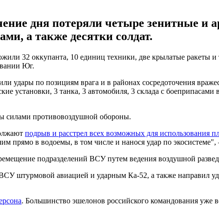
ение дня потеряли четыре зенитные и ар
ами, а также десятки солдат.
или 32 оккупанта, 10 единиц техники, две крылатые ракеты и 
овании Юг.
или удары по позициям врага и в районах сосредоточения враже
кие установки, 3 танка, 3 автомобиля, 3 склада с боеприпасами 
ны силами противовоздушной обороны.
должают
подрыв и расстрел всех возможных для использования п
им прямо в водоемы, в том числе и нанося удар по экосистеме",
еремещение подразделений ВСУ путем ведения воздушной развед
ии ВСУ штурмовой авиацией и ударным Ка-52, а также направил 
ерсона
. Большинство эшелонов российского командования уже в