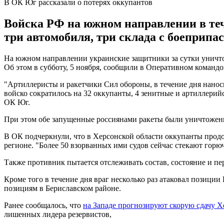
В ОК Юг рассказали о потерях оккупантов
Войска РФ на южном направлении в теч
три автомобиля, три склада с боеприпас
На южном направлении украинские защитники за сутки уничтож
Об этом в субботу, 5 ноября, сообщили в Оперативном команд
"Артиллеристы и ракетчики Сил обороны, в течение дня нанос
войско сократилось на 32 оккупанты, 4 зенитные и артиллерийс
ОК Юг.
При этом обе запущенные россиянами ракеты были уничтоже
В ОК подчеркнули, что в Херсонской области оккупанты про
регионе. "Более 50 взорванных ими судов сейчас стекают горюч
Также противник пытается отслеживать состав, состояние и п
Кроме того в течение дня враг несколько раз атаковал позиц
позициям в Бериславском районе.
Ранее сообщалось, что
на Западе прогнозируют скорую сдачу Х
лишенных лидера резервистов,