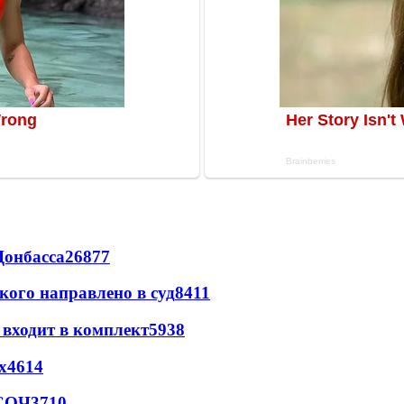
Донбасса
26877
кого направлено в суд
8411
 входит в комплект
5938
х
4614
 СОЧ
3710