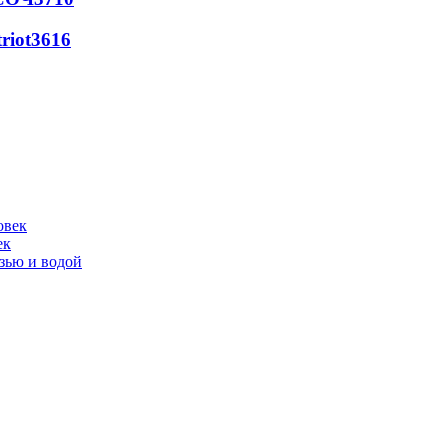
riot
3616
ек
язью и водой