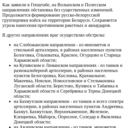
Как заявили в Генштабе, на Волынском и Полесском
направлениях обстановка без существенных изменений.
Продолжается формирование русско-белорусской
группировки войск на территории Беларуси. Сохраняется
угроза нанесения противником ракетных и авиаударов.
В других направлениях враг осуществлял обстрелы:
на Слобожанском направлении - из минометов и
ствольной артиллерии, в районах населенных пунктов
Бологовка, Ольховатка, Красное, Огурцово и Старица
Харьковской области;
на Купянском и Лиманском направлениях - из танков и
разнокалиберной артиллерии, в районах населенных
пунктов Белогоровка, Кисловка, Крахмальное,
Макеевка, Невское, Новоселовское и Стельмаховка
Луганской области; Берестово, Купянск и Табаевка в
Харьковской области и Серебрянка и Терны Донецкой
области;
на Бахмутском направлении - из танков и всего спектра
артиллерии, в районах населенных пунктов Андреевка,
Бахмут, Бахмутское, Верхнекаменное, Железное,
Клещиевка, Майорск, Опросное, Соледар и Яковлевка
Донецкой области;
на Авдеевском направлении - из танков, минометов,