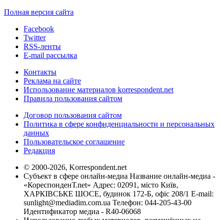
Полная версия сайта
Facebook
Twitter
RSS-ленты
E-mail рассылка
Контакты
Реклама на сайте
Использование материалов korrespondent.net
Правила пользования сайтом
Договор пользования сайтом
Политика в сфере конфиденциальности и персональных
данных
Пользовательское соглашение
Редакция
© 2000-2026, Korrespondent.net
Субъект в сфере онлайн-медиа Название онлайн-медиа -
«КореспонденТ.net» Адрес: 02091, місто Київ,
ХАРКІВСЬКЕ ШОСЕ, будинок 172-Б, офіс 208/1 E-mail:
sunlight@mediadim.com.ua
Телефон: 044-205-43-00
Идентификатор медиа - R40-06068