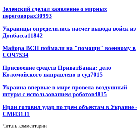
Зеленский сделал заявление о мирных
переговорах
30993
Украинцы определились насчет вывода войск из
Донбасса
11842
Майора ВСП поймали на "помощи" военному в
СОЧ
7534
Присвоение средств ПриватБанка: дело
Коломойского направлено в суд
7015
Украина впервые в мире провела воздушный
штурм с использованием роботов
4815
Иран готовил удар по трем объектам в Украине -
СМИ
3131
Читать комментарии