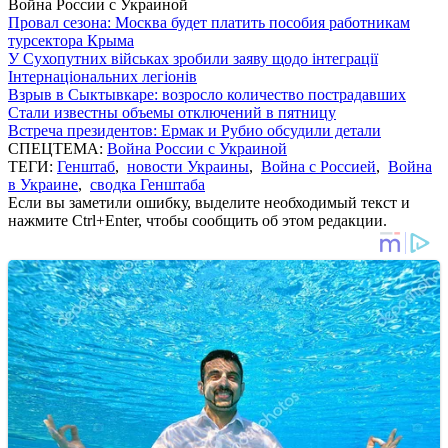
Война России с Украиной
Провал сезона: Москва будет платить пособия работникам
турсектора Крыма
У Сухопутних військах зробили заяву щодо інтеграції
Інтернаціональних легіонів
Взрыв в Сыктывкаре: возросло количество пострадавших
Стали известны объемы отключений в пятницу
Встреча президентов: Ермак и Рубио обсудили детали
СПЕЦТЕМА:
Война России с Украиной
ТЕГИ:
Генштаб
,
новости Украины
,
Война с Россией
,
Война
в Украине
,
сводка Генштаба
Если вы заметили ошибку, выделите необходимый текст и
нажмите Ctrl+Enter, чтобы сообщить об этом редакции.