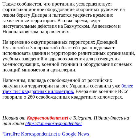
Также сообщается, что противник усовершенствует
фортификационное оборудование оборонных рубежей на
левом берегу Днепра и пытается удержать временно
захваченные территории. В то же время, ведет
наступательные действия на Бахмутском, Авдеевском и
Новопавловском направлениях.
На временно оккупированных территориях Донецкой,
Луганской и Запорожской областей враг продолжает
использовать здания и территорию религиозных организаций,
учебных заведений и здравоохранения для размещения
военнослужащих, военной техники и оборудования огневых
позиций минометов и артиллерии.
Напомним, площадь освобожденной от российских
оккупантов территории на юге Украины составила уже
более
трех тыс квадратных километров.
Вчера еще военные ВСУ
говорили о 260 освобожденных квадратных километрах.
Новини от
Корреспондент.net
в Telegram. Підписуйтесь на
наш канал
https://t.me/korrespondentnet
Читайте Korrespondent.net в Google News