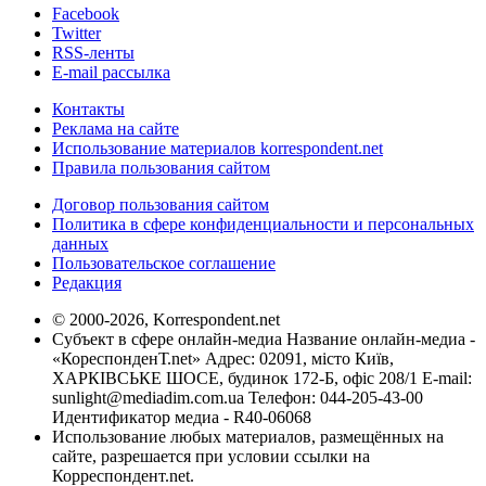
Facebook
Twitter
RSS-ленты
E-mail рассылка
Контакты
Реклама на сайте
Использование материалов korrespondent.net
Правила пользования сайтом
Договор пользования сайтом
Политика в сфере конфиденциальности и персональных
данных
Пользовательское соглашение
Редакция
© 2000-2026, Korrespondent.net
Субъект в сфере онлайн-медиа Название онлайн-медиа -
«КореспонденТ.net» Адрес: 02091, місто Київ,
ХАРКІВСЬКЕ ШОСЕ, будинок 172-Б, офіс 208/1 E-mail:
sunlight@mediadim.com.ua
Телефон: 044-205-43-00
Идентификатор медиа - R40-06068
Использование любых материалов, размещённых на
сайте, разрешается при условии ссылки на
Корреспондент.net.