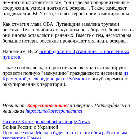
немного подготовиться там, "они сделали оборонительные
сооружения, успели подтянуть резервы". Также замедляет
продвижение ВСУ и то, что все территории заминированы.
Как отметил глава ОВА, Луганщина завалена трупами
россиян. Тела погибших оккупанты не забирают, более того -
они иногда оставляют и раненых. Вместе с тем, несмотря на
большие потери, россияне продолжают стягивать резервы.
Напомним, ВСУ
освободили на Луганщине 12 населенных
пунктов
.
Также сообщалось, что российские оккупанты планируют
провести полную "эвакуацию" гражданского населения
из
Кременной, Северодонецка и Рубежного
вглубь временно
оккупированных территорий.
Новини от
Корреспондент.net
в Telegram. Підписуйтесь на
наш канал
https://t.me/korrespondentnet
Читайте Korrespondent.net в Google News
Война России с Украиной
Провал сезона: Москва будет платить пособия работникам
турсектора Крыма