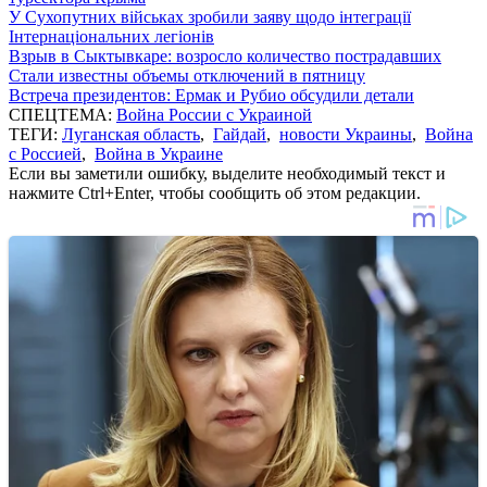
У Сухопутних військах зробили заяву щодо інтеграції
Інтернаціональних легіонів
Взрыв в Сыктывкаре: возросло количество пострадавших
Стали известны объемы отключений в пятницу
Встреча президентов: Ермак и Рубио обсудили детали
СПЕЦТЕМА:
Война России с Украиной
ТЕГИ:
Луганская область
,
Гайдай
,
новости Украины
,
Война
с Россией
,
Война в Украине
Если вы заметили ошибку, выделите необходимый текст и
нажмите Ctrl+Enter, чтобы сообщить об этом редакции.