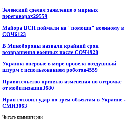
Зеленский сделал заявление о мирных
переговорах
29559
Майора ВСП поймали на "помощи" военному в
СОЧ
6123
В Минобороны назвали крайний срок
возвращения военных после СОЧ
4928
Украина впервые в мире провела воздушный
штурм с использованием роботов
4559
Правительство приняло изменения по отсрочке
от мобилизации
3680
Иран готовил удар по трем объектам в Украине -
СМИ
3063
Читать комментарии