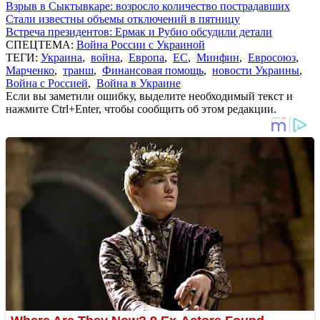
Взрыв в Сыктывкаре: возросло количество пострадавших
Стали известны объемы отключений в пятницу
Встреча президентов: Ермак и Рубио обсудили детали
СПЕЦТЕМА:
Война России с Украиной
ТЕГИ:
Украина
,
война
,
Европа
,
ЕС
,
Минфин
,
Евросоюз
,
Марченко
,
транш
,
Финансовая помощь
,
новости Украины
,
Война с Россией
,
Война в Украине
Если вы заметили ошибку, выделите необходимый текст и
нажмите Ctrl+Enter, чтобы сообщить об этом редакции.