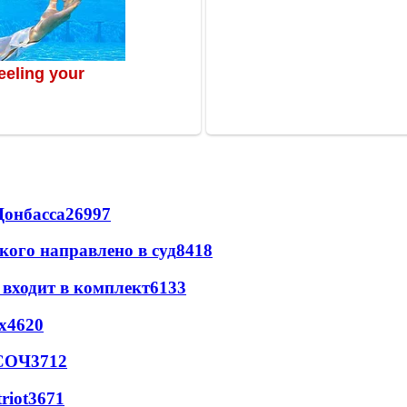
Донбасса
26997
кого направлено в суд
8418
 входит в комплект
6133
х
4620
 СОЧ
3712
riot
3671