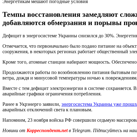
Энергетикам мешают погодные условия
Темпы восстановления замедляют слож
добавляются обмерзания и порывы пров
Дефицит в энергосистеме Украины снизился до 30%. Энергетик
Отмечается, что первоначально было подано питание на объект
сооружения, в некоторых регионах работает общественный эле
Кроме того, атомные станции набирают мощность. Обеспечено
Продолжаются работы по возобновлению питания бытовым потр
ветра, дождя и минусовой температуры ночью к повреждениям,
Вместе с тем дефицит электроэнергии в системе сохраняется. В
аварийные графики ограничения потребления.
Ранее в Укрэнерго заявили,
энергосистема Украины уже прошл
аварийных отключений света к плановым.
Напомним, 23 ноября войска РФ совершили седьмую массирова
Новини от
Корреспондент.net
в Telegram. Підписуйтесь на на