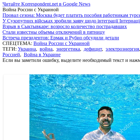
Читайте Korrespondent.net в Google News
Война России с Украиной
Провал сезона: Москва будет платить пособия работникам тур
У Сухопутних військах зробили заяву щодо інтеграції Інтернац
Взрыв в Сыктывкаре: возросло количество пострадавших
Стали известны объемы отключений в пятницу
Встреча президентов: Ермак и Рубио обсудили детали
СПЕЦТЕМА:
Война России с Украиной
ТЕГИ:
Украина
,
война
,
энергетика
,
дефицит
,
электроэнергия
Россией
,
Война в Украине
Если вы заметили ошибку, выделите необходимый текст и нажми