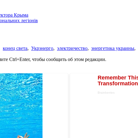
сектора Крыма
іональних легіонів
,
конец света
,
Укрэнерго
,
электричество
,
энергетика украины
,
те Ctrl+Enter, чтобы сообщить об этом редакции.