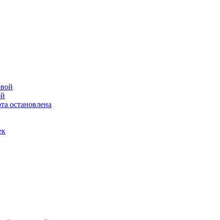
ой
та остановлена
ек