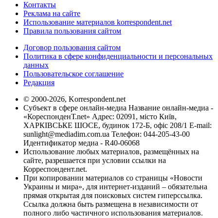
Контакты
Реклама на сайте
Использование материалов korrespondent.net
Правила пользования сайтом
Договор пользования сайтом
Политика в сфере конфиденциальности и персональных
данных
Пользовательское соглашение
Редакция
© 2000-2026, Korrespondent.net
Субъект в сфере онлайн-медиа Название онлайн-медиа -
«КореспонденТ.net» Адрес: 02091, місто Київ,
ХАРКІВСЬКЕ ШОСЕ, будинок 172-Б, офіс 208/1 E-mail:
sunlight@mediadim.com.ua
Телефон: 044-205-43-00
Идентификатор медиа - R40-06068
Использование любых материалов, размещённых на
сайте, разрешается при условии ссылки на
Корреспондент.net.
При копировании материалов со страницы «Новости
Украины и мира», для интернет-изданий – обязательна
прямая открытая для поисковых систем гиперссылка.
Ссылка должна быть размещена в независимости от
полного либо частичного использования материалов.