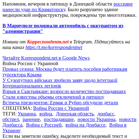
Напомним, вечером в пятницу в Донецкой области
россияне
нанесли удар по Краматорску
. Было разрушено здание
медицинской инфраструктуры, повреждены три многоэтажки.
В Мариуполе подорвали автомобиль с оккупантом из
"администрации"
Новини от
Корреспондент.net
в Telegram. Підписуйтесь на
наш канал
https://t.me/korrespondentnet
Читайте Korrespondent.net в Google News
Война России с Украиной
Провал сезона: Москва будет платить пособия работникам
турсектора Крыма
У Сухопутних військах зробили заяву щодо інтеграції
Інтернаціональних легіонів
Взрыв в Сыктывкаре: возросло количество пострадавших
Стали известны объемы отключений в пятницу
Встреча президентов: Ермак и Рубио обсудили детали
СПЕЦТЕМА:
Война России с Украиной
ТЕГИ:
Украина
,
война
,
Донецкая область
,
донбасс
,
обстрел
,
ранение
,
пострадавшие
,
новости Украины
,
новости
Донбасса
,
Война с Россией
,
война на Донбассе
,
Война в
Украине
Если вы заметили ошибку, выделите необходимый текст и