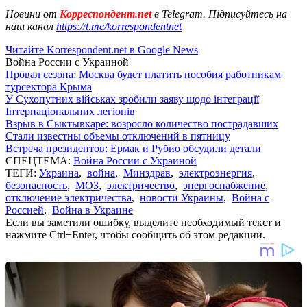
Новини от
Корреспондент.net
в Telegram. Підписуйтесь на
наш канал
https://t.me/korrespondentnet
Читайте Korrespondent.net в Google News
Война России с Украиной
Провал сезона: Москва будет платить пособия работникам
турсектора Крыма
У Сухопутних військах зробили заяву щодо інтеграції
Інтернаціональних легіонів
Взрыв в Сыктывкаре: возросло количество пострадавших
Стали известны объемы отключений в пятницу
Встреча президентов: Ермак и Рубио обсудили детали
СПЕЦТЕМА:
Война России с Украиной
ТЕГИ:
Украина
,
война
,
Минздрав
,
электроэнергия
,
безопасность
,
МОЗ
,
электричество
,
энергоснабжение
,
отключение электричества
,
новости Украины
,
Война с
Россией
,
Война в Украине
Если вы заметили ошибку, выделите необходимый текст и
нажмите Ctrl+Enter, чтобы сообщить об этом редакции.