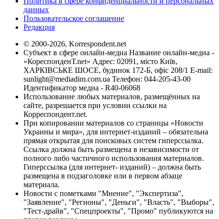
Политика в сфере конфиденциальности и персональных
данных
Пользовательское соглашение
Редакция
© 2000-2026, Korrespondent.net
Субъект в сфере онлайн-медиа Название онлайн-медиа -
«КореспонденТ.net» Адрес: 02091, місто Київ,
ХАРКІВСЬКЕ ШОСЕ, будинок 172-Б, офіс 208/1 E-mail:
sunlight@mediadim.com.ua
Телефон: 044-205-43-00
Идентификатор медиа - R40-06068
Использование любых материалов, размещённых на
сайте, разрешается при условии ссылки на
Корреспондент.net.
При копировании материалов со страницы «Новости
Украины и мира», для интернет-изданий – обязательна
прямая открытая для поисковых систем гиперссылка.
Ссылка должна быть размещена в независимости от
полного либо частичного использования материалов.
Гиперссылка (для интернет- изданий) – должна быть
размещена в подзаголовке или в первом абзаце
материала.
Новости с пометками "Мнение", "Экспертиза",
"Заявление", "Регионы", "Деньги", "Власть", "Выборы",
"Тест-драйв", "Спецпроекты", "Промо" публикуются на