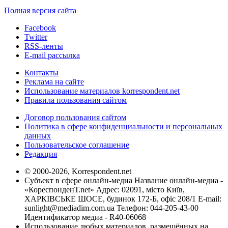
Полная версия сайта
Facebook
Twitter
RSS-ленты
E-mail рассылка
Контакты
Реклама на сайте
Использование материалов korrespondent.net
Правила пользования сайтом
Договор пользования сайтом
Политика в сфере конфиденциальности и персональных
данных
Пользовательское соглашение
Редакция
© 2000-2026, Korrespondent.net
Субъект в сфере онлайн-медиа Название онлайн-медиа -
«КореспонденТ.net» Адрес: 02091, місто Київ,
ХАРКІВСЬКЕ ШОСЕ, будинок 172-Б, офіс 208/1 E-mail:
sunlight@mediadim.com.ua
Телефон: 044-205-43-00
Идентификатор медиа - R40-06068
Использование любых материалов, размещённых на