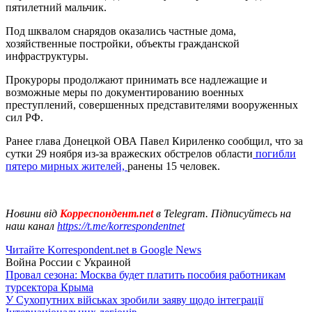
пятилетний мальчик.
Под шквалом снарядов оказались частные дома,
хозяйственные постройки, объекты гражданской
инфраструктуры.
Прокуроры продолжают принимать все надлежащие и
возможные меры по документированию военных
преступлений, совершенных представителями вооруженных
сил РФ.
Ранее глава Донецкой ОВА Павел Кириленко сообщил, что за
сутки 29 ноября из-за вражеских обстрелов области
погибли
пятеро мирных жителей,
ранены 15 человек.
Новини від
Корреспондент.net
в Telegram. Підписуйтесь на
наш канал
https://t.me/korrespondentnet
Читайте Korrespondent.net в Google News
Война России с Украиной
Провал сезона: Москва будет платить пособия работникам
турсектора Крыма
У Сухопутних військах зробили заяву щодо інтеграції