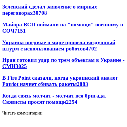
Зеленский сделал заявление о мирных
переговорах
30708
Майора ВСП поймали на "помощи" военному в
СОЧ
7151
Украина впервые в мире провела воздушный
штурм с использованием роботов
4702
Иран готовил удар по трем объектам в Украине -
СМИ
3025
В Fire Point сказали, когда украинский аналог
Patriot начнет сбивать ракеты
2883
Когда связь молчит - молчит вся бригада.
Связисты просят помощи
2254
Читать комментарии