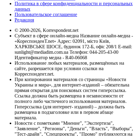
Политика в сфере конфиденциальности и персональных
данных
Пользовательское соглашение
Редакция
© 2000-2026, Korrespondent.net
Субъект в сфере онлайн-медиа Название онлайн-медиа -
«КореспонденТ.net» Адрес: 02091, місто Київ,
ХАРКІВСЬКЕ ШОСЕ, будинок 172-Б, офіс 208/1 E-mail:
sunlight@mediadim.com.ua
Телефон: 044-205-43-00
Идентификатор медиа - R40-06068
Использование любых материалов, размещённых на
сайте, разрешается при условии ссылки на
Корреспондент.net.
При копировании материалов со страницы «Новости
Украины и мира», для интернет-изданий – обязательна
прямая открытая для поисковых систем гиперссылка.
Ссылка должна быть размещена в независимости от
полного либо частичного использования материалов.
Гиперссылка (для интернет- изданий) – должна быть
размещена в подзаголовке или в первом абзаце
материала.
Новости с пометками "Мнение", "Экспертиза",
"Заявление", "Регионы", "Деньги", "Власть", "Выборы",
"Тест-драйв", "Спецпроекты", "Промо" публикуются на