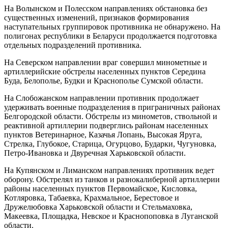
На Волынском и Полесском направлениях обстановка без
существенных изменений, признаков формирования
наступательных группировок противника не обнаружено. На
полигонах республики в Беларуси продолжается подготовка
отдельных подразделений противника.
На Северском направлении враг совершил минометные и
артиллерийские обстрелы населенных пунктов Середина
Буда, Белополье, Будки и Краснополье Сумской области.
На Слобожанском направлении противник продолжает
удерживать военные подразделения в приграничных районах
Белгородской области. Обстрелы из минометов, ствольной и
реактивной артиллерии подверглись районам населенных
пунктов Ветеринарное, Казачья Лопань, Высокая Яруга,
Стрелка, Глубокое, Старица, Огурцово, Бударки, Чугуновка,
Петро-Ивановка и Двуречная Харьковской области.
На Купянском и Лиманском направлениях противник ведет
оборону. Обстрелял из танков и разнокалиберной артиллерии
районы населенных пунктов Первомайское, Кисловка,
Котляровка, Табаевка, Крахмальное, Берестовое и
Дружелюбовка Харьковской области и Стельмаховка,
Макеевка, Площадка, Невское и Краснопоповка в Луганской
области.