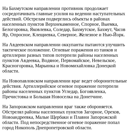
На Бахмутском направлении противник продолжает
сосредотачивать главные усилия на ведении наступательных
действий. Обстрелам подверглись объекты в районах
населенных пунктов Верхнекаменное, Спорное, Выемка,
Белогоровка, Яковлевка, Соледар, Бахмутское, Бахмут, Часов
Яр, Опросное, Клещиевка, Северное, Железное и Нью-Йорк.
На Авдеевском направлении оккупанты пытаются улучшить
тактическое положение. Огневые поражения из танков и
артиллерии разных типов потерпели районы населенных
пунктов Авдеевка, Водяное, Первомайское, Невельское,
Красногоровка, Марьинка и Новомихайловка Донецкой
области.
На Новопавловском направлении враг ведет оборонительные
действия. Артиллерийское огневое поражение потерпели
районы населенных пунктов Угледар, Богоявленка,
Пречистовка и Большая Новоселка на Донетчине.
На Запорожском направлении враг также обороняется.
Обстрелял районы населенных пунктов Загорное, Орехов,
Новоандреевка, Малые Щербаки и Плавни Запорожской
области. Под непосредственное огневое поражение попал
город Никополь Днепропетровской области.