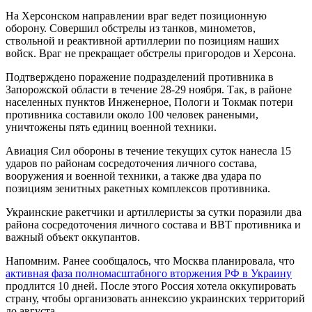
На Херсонском направлении враг ведет позиционную
оборону. Совершил обстрелы из танков, минометов,
ствольной и реактивной артиллерии по позициям наших
войск. Враг не прекращает обстрелы пригородов и Херсона.
Подтверждено поражение подразделений противника в
Запорожской области в течение 28-29 ноября. Так, в районе
населенных пунктов Инженерное, Пологи и Токмак потери
противника составили около 100 человек ранеными,
уничтожены пять единиц военной техники.
Авиация Сил обороны в течение текущих суток нанесла 15
ударов по районам сосредоточения личного состава,
вооружения и военной техники, а также два удара по
позициям зенитных ракетных комплексов противника.
Украинские ракетчики и артиллеристы за сутки поразили два
района сосредоточения личного состава и ВВТ противника и
важный объект оккупантов.
Напомним. Ранее сообщалось, что Москва планировала, что
активная фаза полномасштабного вторжения РФ в Украину
продлится 10 дней. После этого Россия хотела оккупировать
страну, чтобы организовать аннексию украинских территорий
до августа.