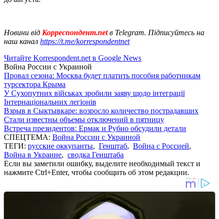
Новини від
Корреспондент.net
в Telegram. Підписуйтесь на
наш канал
https://t.me/korrespondentnet
Читайте Korrespondent.net в Google News
Война России с Украиной
Провал сезона: Москва будет платить пособия работникам
турсектора Крыма
У Сухопутних військах зробили заяву щодо інтеграції
Інтернаціональних легіонів
Взрыв в Сыктывкаре: возросло количество пострадавших
Стали известны объемы отключений в пятницу
Встреча президентов: Ермак и Рубио обсудили детали
СПЕЦТЕМА:
Война России с Украиной
ТЕГИ:
русские оккупанты
,
Генштаб
,
Война с Россией
,
Война в Украине
,
сводка Генштаба
Если вы заметили ошибку, выделите необходимый текст и
нажмите Ctrl+Enter, чтобы сообщить об этом редакции.