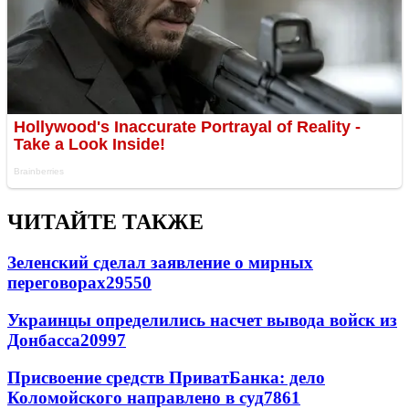
ЧИТАЙТЕ ТАКЖЕ
Зеленский сделал заявление о мирных
переговорах
29550
Украинцы определились насчет вывода войск из
Донбасса
20997
Присвоение средств ПриватБанка: дело
Коломойского направлено в суд
7861