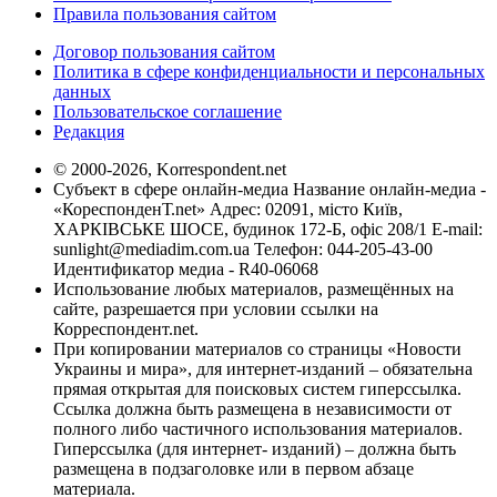
Правила пользования сайтом
Договор пользования сайтом
Политика в сфере конфиденциальности и персональных
данных
Пользовательское соглашение
Редакция
© 2000-2026, Korrespondent.net
Субъект в сфере онлайн-медиа Название онлайн-медиа -
«КореспонденТ.net» Адрес: 02091, місто Київ,
ХАРКІВСЬКЕ ШОСЕ, будинок 172-Б, офіс 208/1 E-mail:
sunlight@mediadim.com.ua
Телефон: 044-205-43-00
Идентификатор медиа - R40-06068
Использование любых материалов, размещённых на
сайте, разрешается при условии ссылки на
Корреспондент.net.
При копировании материалов со страницы «Новости
Украины и мира», для интернет-изданий – обязательна
прямая открытая для поисковых систем гиперссылка.
Ссылка должна быть размещена в независимости от
полного либо частичного использования материалов.
Гиперссылка (для интернет- изданий) – должна быть
размещена в подзаголовке или в первом абзаце
материала.