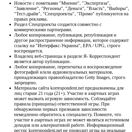
Новости с пометками "Мнение", "Экспертиза",
"Заявление", "Регионы", "Деньги", "Власть", "Выборы",
"Тест-драйв", "Спецпроекты", "Промо" публикуются на
правах рекламы.
Раздел Спецпроекты создается совместно с
коммерческими партнерами.
Любое копирование, публикация, републикация и
другое распространение информации, которое содержит
ссылку на "Интерфакс-Украина", EPA / UPG, строго
воспрещается.
Владелец веб-страницы в разделе Я- Корреспондент
является автор публикации.
Любое копирование, перепечатка и воспроизведение
фотографий и/или аудиовизуальных материалов,
принадлежащих правообладателю Getty Images, строго
запрещено.
Материалы сайта korrespondent.net предназначены для
лиц старше 21 года (21+). Участие в азартных играх
может вызвать игровую зависимость. Соблюдайте
правила (принципы) ответственной игры. При
обнаружении первых признаков зависимости
немедленно обратитесь к специалисту. Помните, что
участие в азартных играх не может являться источником
доходов или альтернативой работе. Информационный
ресурс korrespondent.net не проводит игры на реальные