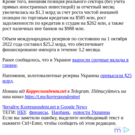
Кроме того, внешняя позиция реального сектора (без учета
прямых иностранных инвестиций) за отчетный месяц
увеличилась на $1,3 млрд за счет роста чистой внешней
позиции по торговым кредитам на $585 млн, рост
задолженности по кредитам и ссудам на $262 млн, а также
рост наличных вне банков на $988 млн.
Объем международных резервов по состоянию на 1 октября
2022 года составил $25,2 млрд, что обеспечивает
финансирование импорта в течение 3,2 месяца.
Ранее сообщалось, что в Украине
выросли срочные вклады в
гривне
.
Напомним, золотовалютные резервы Украины
превысили $25
млрд
.
Новини від
Корреспондент.net
в Telegram. Підписуйтесь на
наш канал
https://t.me/korrespondentnet
Читайте Korrespondent.net в Google News
ТЕГИ:
НБУ
,
финансы
,
Нацбанк
,
новости Украины
Если вы заметили ошибку, выделите необходимый текст и
нажмите Ctrl+Enter, чтобы сообщить об этом редакции.