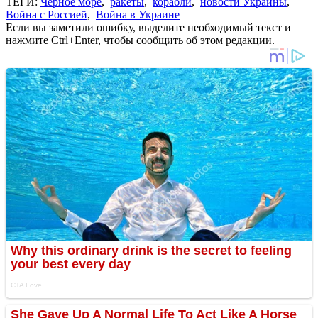
ТЕГИ:
Черное море
,
ракеты
,
корабли
,
новости Украины
,
Война с Россией
,
Война в Украине
Если вы заметили ошибку, выделите необходимый текст и
нажмите Ctrl+Enter, чтобы сообщить об этом редакции.