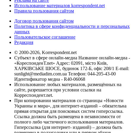
Реклама на сайте
Использование материалов korrespondent.net
Правила пользования сайтом
Договор пользования сайтом
Политика в сфере конфиденциальности и персональных
данных
Пользовательское соглашение
Редакция
© 2000-2026, Korrespondent.net
Субъект в сфере онлайн-медиа Название онлайн-медиа -
«КореспонденТ.net» Адрес: 02091, місто Київ,
ХАРКІВСЬКЕ ШОСЕ, будинок 172-Б, офіс 208/1 E-mail:
sunlight@mediadim.com.ua
Телефон: 044-205-43-00
Идентификатор медиа - R40-06068
Использование любых материалов, размещённых на
сайте, разрешается при условии ссылки на
Корреспондент.net.
При копировании материалов со страницы «Новости
Украины и мира», для интернет-изданий – обязательна
прямая открытая для поисковых систем гиперссылка.
Ссылка должна быть размещена в независимости от
полного либо частичного использования материалов.
Гиперссылка (для интернет- изданий) – должна быть
размещена в подзаголовке или в первом абзаце