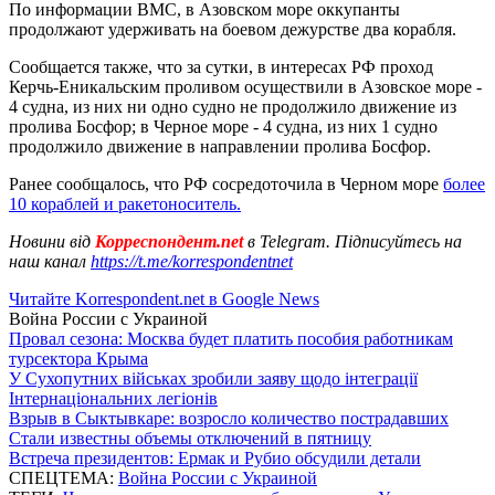
По информации ВМС, в Азовском море оккупанты
продолжают удерживать на боевом дежурстве два корабля.
Сообщается также, что за сутки, в интересах РФ проход
Керчь-Еникальским проливом осуществили в Азовское море -
4 судна, из них ни одно судно не продолжило движение из
пролива Босфор; в Черное море - 4 судна, из них 1 судно
продолжило движение в направлении пролива Босфор.
Ранее сообщалось, что РФ сосредоточила в Черном море
более
10 кораблей и ракетоноситель.
Новини від
Корреспондент.net
в Telegram. Підписуйтесь на
наш канал
https://t.me/korrespondentnet
Читайте Korrespondent.net в Google News
Война России с Украиной
Провал сезона: Москва будет платить пособия работникам
турсектора Крыма
У Сухопутних військах зробили заяву щодо інтеграції
Інтернаціональних легіонів
Взрыв в Сыктывкаре: возросло количество пострадавших
Стали известны объемы отключений в пятницу
Встреча президентов: Ермак и Рубио обсудили детали
СПЕЦТЕМА:
Война России с Украиной