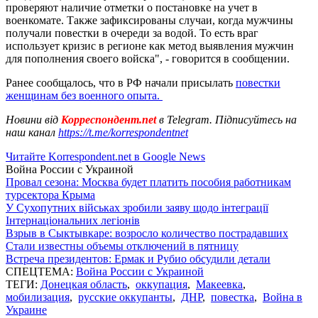
проверяют наличие отметки о постановке на учет в
военкомате. Также зафиксированы случаи, когда мужчины
получали повестки в очереди за водой. То есть враг
использует кризис в регионе как метод выявления мужчин
для пополнения своего войска", - говорится в сообщении.
Ранее сообщалось, что в РФ начали присылать
повестки
женщинам без военного опыта.
Новини від
Корреспондент.net
в Telegram. Підписуйтесь на
наш канал
https://t.me/korrespondentnet
Читайте Korrespondent.net в Google News
Война России с Украиной
Провал сезона: Москва будет платить пособия работникам
турсектора Крыма
У Сухопутних військах зробили заяву щодо інтеграції
Інтернаціональних легіонів
Взрыв в Сыктывкаре: возросло количество пострадавших
Стали известны объемы отключений в пятницу
Встреча президентов: Ермак и Рубио обсудили детали
СПЕЦТЕМА:
Война России с Украиной
ТЕГИ:
Донецкая область
,
оккупация
,
Макеевка
,
мобилизация
,
русские оккупанты
,
ДНР
,
повестка
,
Война в
Украине