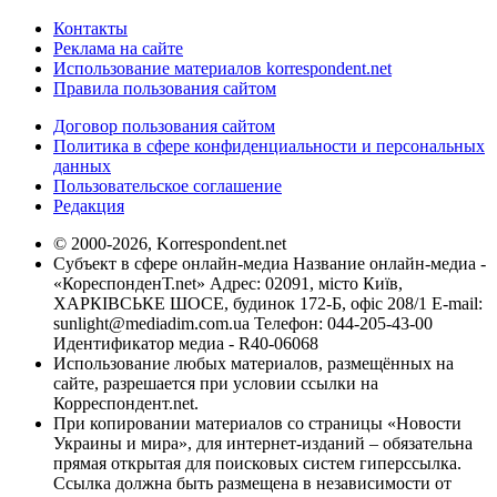
Контакты
Реклама на сайте
Использование материалов korrespondent.net
Правила пользования сайтом
Договор пользования сайтом
Политика в сфере конфиденциальности и персональных
данных
Пользовательское соглашение
Редакция
© 2000-2026, Korrespondent.net
Субъект в сфере онлайн-медиа Название онлайн-медиа -
«КореспонденТ.net» Адрес: 02091, місто Київ,
ХАРКІВСЬКЕ ШОСЕ, будинок 172-Б, офіс 208/1 E-mail:
sunlight@mediadim.com.ua
Телефон: 044-205-43-00
Идентификатор медиа - R40-06068
Использование любых материалов, размещённых на
сайте, разрешается при условии ссылки на
Корреспондент.net.
При копировании материалов со страницы «Новости
Украины и мира», для интернет-изданий – обязательна
прямая открытая для поисковых систем гиперссылка.
Ссылка должна быть размещена в независимости от