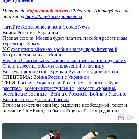
преступления
Новини від
Корреспондент.net
в Telegram. Підписуйтесь на
наш канал
https://t.me/korrespondentnet
Читайте Korrespondent.net в Google News
Война России с Украиной
Провал сезона: Москва будет платить пособия работникам
турсектора Крыма
У Сухопутних військах зробили заяву щодо інтеграції
Інтернаціональних легіонів
Взрыв в Сыктывкаре: возросло количество пострадавших
Стали известны объемы отключений в пятницу
Встреча президентов: Ермак и Рубио обсудили детали
СПЕЦТЕМА:
Война России с Украиной
ТЕГИ:
Россия
,
Украина
,
война
,
СБУ
,
военные
,
Буча
,
расстрел
,
военные преступления
,
новости Украины
,
российские военные
,
Война с Россией
,
Война в Украине
,
Военные преступления России
Если вы заметили ошибку, выделите необходимый текст и
нажмите Ctrl+Enter, чтобы сообщить об этом редакции.