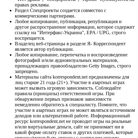
правах рекламы.
Раздел Спецпроекты создается совместно с
коммерческими партнерами.
Любое копирование, публикация, републикация и
другое распространение информации, которое содержит
ссылку на "Интерфакс-Украина", EPA / UPG, строго
воспрещается.
Владелец веб-страницы в разделе Я- Корреспондент
является автор публикации.
Любое копирование, перепечатка и воспроизведение
фотографий и/или аудиовизуальных материалов,
принадлежащих правообладателю Getty Images, строго
запрещено.
Материалы сайта korrespondent.net предназначены для
лиц старше 21 года (21+). Участие в азартных играх
может вызвать игровую зависимость. Соблюдайте
правила (принципы) ответственной игры. При
обнаружении первых признаков зависимости
немедленно обратитесь к специалисту. Помните, что
участие в азартных играх не может являться источником
доходов или альтернативой работе. Информационный
ресурс korrespondent.net не проводит игры на реальные
и/или виртуальные деньги, сайт не принимает ни в
какой форме оплату ставок и других платежей, которые
связаны/могут быть связаны с азартными играми,