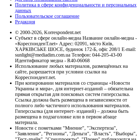
Политика в сфере конфиденциальности и персональных
данных
Пользовательское соглашение
Редакция
© 2000-2026, Korrespondent.net
Субъект в сфере онлайн-медиа Название онлайн-медиа -
«КореспонденТ.net» Адрес: 02091, місто Київ,
ХАРКІВСЬКЕ ШОСЕ, будинок 172-Б, офіс 208/1 E-mail:
sunlight@mediadim.com.ua
Телефон: 044-205-43-00
Идентификатор медиа - R40-06068
Использование любых материалов, размещённых на
сайте, разрешается при условии ссылки на
Корреспондент.net.
При копировании материалов со страницы «Новости
Украины и мира», для интернет-изданий – обязательна
прямая открытая для поисковых систем гиперссылка.
Ссылка должна быть размещена в независимости от
полного либо частичного использования материалов.
Гиперссылка (для интернет- изданий) – должна быть
размещена в подзаголовке или в первом абзаце
материала.
Новости с пометками "Мнение", "Экспертиза",
"Заявление", "Регионы", "Деньги", "Власть", "Выборы",
"Тест-драйв", "Спецпроекты", "Промо" публикуются на