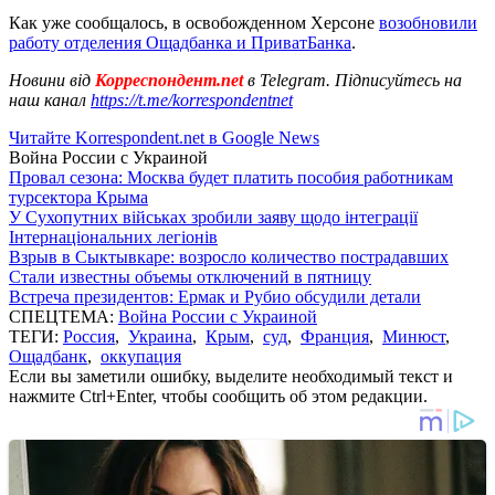
Как уже сообщалось, в освобожденном Херсоне
возобновили
работу отделения Ощадбанка и ПриватБанка
.
Новини від
Корреспондент.net
в Telegram. Підписуйтесь на
наш канал
https://t.me/korrespondentnet
Читайте Korrespondent.net в Google News
Война России с Украиной
Провал сезона: Москва будет платить пособия работникам
турсектора Крыма
У Сухопутних військах зробили заяву щодо інтеграції
Інтернаціональних легіонів
Взрыв в Сыктывкаре: возросло количество пострадавших
Стали известны объемы отключений в пятницу
Встреча президентов: Ермак и Рубио обсудили детали
СПЕЦТЕМА:
Война России с Украиной
ТЕГИ:
Россия
,
Украина
,
Крым
,
суд
,
Франция
,
Минюст
,
Ощадбанк
,
оккупация
Если вы заметили ошибку, выделите необходимый текст и
нажмите Ctrl+Enter, чтобы сообщить об этом редакции.