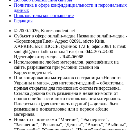
Политика в сфере конфиденциальности и персональных
данных
Пользовательское соглашение
Редакция
© 2000-2026, Korrespondent.net
Субъект в сфере онлайн-медиа Название онлайн-медиа -
«КореспонденТ.net» Адрес: 02091, місто Київ,
ХАРКІВСЬКЕ ШОСЕ, будинок 172-Б, офіс 208/1 E-mail:
sunlight@mediadim.com.ua
Телефон: 044-205-43-00
Идентификатор медиа - R40-06068
Использование любых материалов, размещённых на
сайте, разрешается при условии ссылки на
Корреспондент.net.
При копировании материалов со страницы «Новости
Украины и мира», для интернет-изданий – обязательна
прямая открытая для поисковых систем гиперссылка.
Ссылка должна быть размещена в независимости от
полного либо частичного использования материалов.
Гиперссылка (для интернет- изданий) – должна быть
размещена в подзаголовке или в первом абзаце
материала.
Новости с пометками "Мнение", "Экспертиза",
"Заявление", "Регионы", "Деньги", "Власть", "Выборы",
"Тест-драйв", "Спецпроекты", "Промо" публикуются на