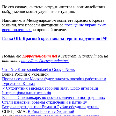
По его словам, система сотрудничества и взаимодействия
омбудсменов может улучшить ситуацию.
Напомним, в Международном комитете Красного Креста
заявили, что провели двухдневное
посещение украинских
военнопленных
на прошлой неделе.
Глава ОП: Красный крест молча терпит нарушения РФ
Новини від
Корреспондент.net
в Telegram. Підписуйтесь на
наш канал
https://t.me/korrespondentnet
Читайте Korrespondent.net в Google News
Война России с Украиной
Провал сезона: Москва будет платить пособия работникам
турсектора Крыма
У Сухопутних військах зробили заяву щодо інтеграції
Інтернаціональних легіонів
Взрыв в Сыктывкаре: возросло количество пострадавших
Стали известны объемы отключений в пятницу
Встреча президентов: Ермак и Рубио обсудили детали
СПЕЦТЕМА:
Война России с Украиной