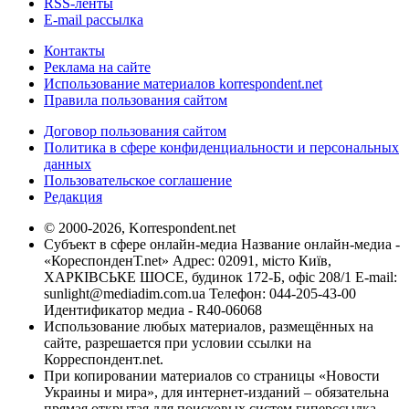
RSS-ленты
E-mail рассылка
Контакты
Реклама на сайте
Использование материалов korrespondent.net
Правила пользования сайтом
Договор пользования сайтом
Политика в сфере конфиденциальности и персональных
данных
Пользовательское соглашение
Редакция
© 2000-2026, Korrespondent.net
Субъект в сфере онлайн-медиа Название онлайн-медиа -
«КореспонденТ.net» Адрес: 02091, місто Київ,
ХАРКІВСЬКЕ ШОСЕ, будинок 172-Б, офіс 208/1 E-mail:
sunlight@mediadim.com.ua
Телефон: 044-205-43-00
Идентификатор медиа - R40-06068
Использование любых материалов, размещённых на
сайте, разрешается при условии ссылки на
Корреспондент.net.
При копировании материалов со страницы «Новости
Украины и мира», для интернет-изданий – обязательна
прямая открытая для поисковых систем гиперссылка.