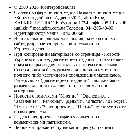
© 2000-2026, Korrespondent.net
Субъект в сфере онлайн-медиа Название онлайн-медиа -
«КореспонденТ.net» Адрес: 02091, місто Київ,
ХАРКІВСЬКЕ ШОСЕ, будинок 172-Б, офіс 208/1 E-mail:
sunlight@mediadim.com.ua
Телефон: 044-205-43-00
Идентификатор медиа - R40-06068
Использование любых материалов, размещённых на
сайте, разрешается при условии ссылки на
Корреспондент.net.
При копировании материалов со страницы «Новости
Украины и мира», для интернет-изданий – обязательна
прямая открытая для поисковых систем гиперссылка.
Ссылка должна быть размещена в независимости от
полного либо частичного использования материалов.
Гиперссылка (для интернет- изданий) – должна быть
размещена в подзаголовке или в первом абзаце
материала.
Новости с пометками "Мнение", "Экспертиза",
"Заявление", "Регионы", "Деньги", "Власть", "Выборы",
"Тест-драйв", "Спецпроекты", "Промо" публикуются на
правах рекламы.
Раздел Спецпроекты создается совместно с
коммерческими партнерами.
Любое копирование, публикация, републикация и