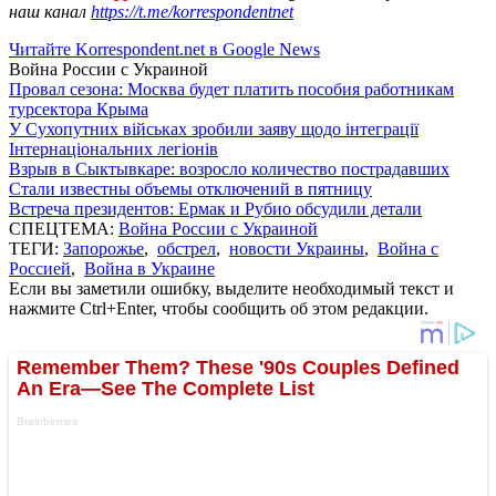
наш канал
https://t.me/korrespondentnet
Читайте Korrespondent.net в Google News
Война России с Украиной
Провал сезона: Москва будет платить пособия работникам
турсектора Крыма
У Сухопутних військах зробили заяву щодо інтеграції
Інтернаціональних легіонів
Взрыв в Сыктывкаре: возросло количество пострадавших
Стали известны объемы отключений в пятницу
Встреча президентов: Ермак и Рубио обсудили детали
СПЕЦТЕМА:
Война России с Украиной
ТЕГИ:
Запорожье
,
обстрел
,
новости Украины
,
Война с
Россией
,
Война в Украине
Если вы заметили ошибку, выделите необходимый текст и
нажмите Ctrl+Enter, чтобы сообщить об этом редакции.