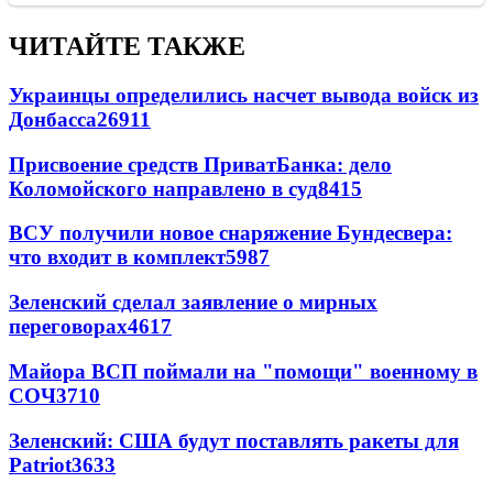
ЧИТАЙТЕ ТАКЖЕ
Украинцы определились насчет вывода войск из
Донбасса
26911
Присвоение средств ПриватБанка: дело
Коломойского направлено в суд
8415
ВСУ получили новое снаряжение Бундесвера:
что входит в комплект
5987
Зеленский сделал заявление о мирных
переговорах
4617
Майора ВСП поймали на "помощи" военному в
СОЧ
3710
Зеленский: США будут поставлять ракеты для
Patriot
3633