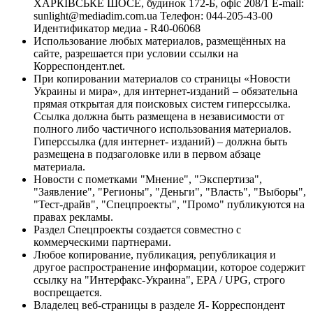
ХАРКІВСЬКЕ ШОСЕ, будинок 172-Б, офіс 208/1 E-mail:
sunlight@mediadim.com.ua
Телефон: 044-205-43-00
Идентификатор медиа - R40-06068
Использование любых материалов, размещённых на
сайте, разрешается при условии ссылки на
Корреспондент.net.
При копировании материалов со страницы «Новости
Украины и мира», для интернет-изданий – обязательна
прямая открытая для поисковых систем гиперссылка.
Ссылка должна быть размещена в независимости от
полного либо частичного использования материалов.
Гиперссылка (для интернет- изданий) – должна быть
размещена в подзаголовке или в первом абзаце
материала.
Новости с пометками "Мнение", "Экспертиза",
"Заявление", "Регионы", "Деньги", "Власть", "Выборы",
"Тест-драйв", "Спецпроекты", "Промо" публикуются на
правах рекламы.
Раздел Спецпроекты создается совместно с
коммерческими партнерами.
Любое копирование, публикация, републикация и
другое распространение информации, которое содержит
ссылку на "Интерфакс-Украина", EPA / UPG, строго
воспрещается.
Владелец веб-страницы в разделе Я- Корреспондент