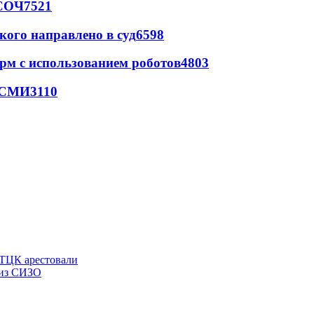
 СОЧ
7521
кого направлено в суд
6598
рм с использованием роботов
4803
- СМИ
3110
 ТЦК арестовали
 из СИЗО