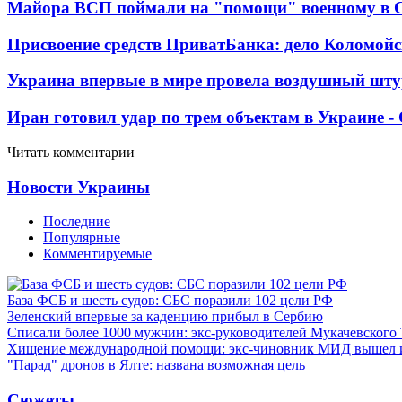
Майора ВСП поймали на "помощи" военному в
Присвоение средств ПриватБанка: дело Коломойс
Украина впервые в мире провела воздушный шту
Иран готовил удар по трем объектам в Украине 
Читать комментарии
Новости Украины
Последние
Популярные
Комментируемые
База ФСБ и шесть судов: СБС поразили 102 цели РФ
Зеленский впервые за каденцию прибыл в Сербию
Списали более 1000 мужчин: экс-руководителей Мукачевского
Хищение международной помощи: экс-чиновник МИД вышел
"Парад" дронов в Ялте: названа возможная цель
Сюжеты