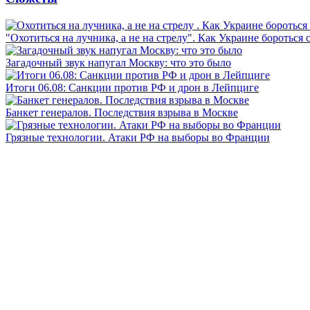
"Охотиться на лучника, а не на стрелу". Как Украине бороться 
Загадочный звук напугал Москву: что это было
Итоги 06.08: Санкции против РФ и дрон в Лейпциге
Банкет генералов. Последствия взрыва в Москве
Грязные технологии. Атаки РФ на выборы во Франции