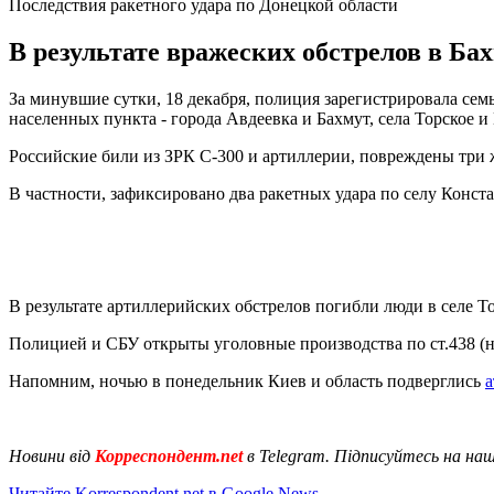
Последствия ракетного удара по Донецкой области
В результате вражеских обстрелов в Ба
За минувшие сутки, 18 декабря, полиция зарегистрировала се
населенных пункта - города Авдеевка и Бахмут, села Торское 
Российские били из ЗРК С-300 и артиллерии, повреждены три 
В частности, зафиксировано два ракетных удара по селу Конс
В результате артиллерийских обстрелов погибли люди в селе То
Полицией и СБУ открыты уголовные производства по ст.438 (
Напомним, ночью в понедельник Киев и область подверглись
а
Новини від
Корреспондент.net
в Telegram. Підписуйтесь на на
Читайте Korrespondent.net в Google News