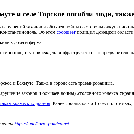
хмуте и селе Торское погибли люди, такж
мь нарушений законов и обычаев войны со стороны оккупационны
и Константинополь. Об этом
сообщает
полиция Донецкой области
жилых дома и ферма.
тантинополь, там повреждена инфраструктура. По предварительн
рское и Бахмуте. Также в городе есть травмированные.
нарушение законов и обычаев войны) Уголовного кодекса Украи
такам вражеских дронов
. Ранее сообщалось о 15 беспилотниках,
ш канал
https://t.me/korrespondentnet