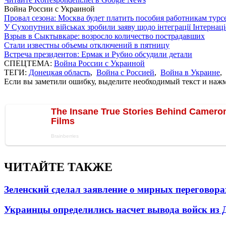
Война России с Украиной
Провал сезона: Москва будет платить пособия работникам тур
У Сухопутних військах зробили заяву щодо інтеграції Інтернац
Взрыв в Сыктывкаре: возросло количество пострадавших
Стали известны объемы отключений в пятницу
Встреча президентов: Ермак и Рубио обсудили детали
СПЕЦТЕМА:
Война России с Украиной
ТЕГИ:
Донецкая область
,
Война с Россией
,
Война в Украине
,
Если вы заметили ошибку, выделите необходимый текст и нажми
ЧИТАЙТЕ ТАКЖЕ
Зеленский сделал заявление о мирных переговора
Украинцы определились насчет вывода войск из 