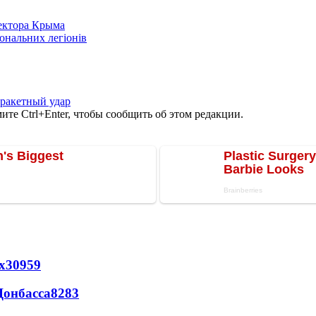
сектора Крыма
іональних легіонів
ракетный удар
те Ctrl+Enter, чтобы сообщить об этом редакции.
х
30959
Донбасса
8283