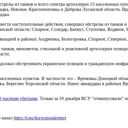
трелы из танков и всего спектра артиллерии 15 населенных пунк
адка, Невское, Краснопоповка и Диброва Луганской области. Вр
адка.
вести наступательные действия, совершил обстрелы из танков и
анской области; Спорное, Соледар, Бахмут, Ступочки, Водяное,
виацией в районах Андреевка, Белогоровка, Спорное, Северное,
 танков, минометов, ствольной и реактивной артиллерии позици
асти.
олжал обстреливать украинские позиции и гражданскую инфрас
 населенных пунктов. В частности это – Времовка Донецкой обл
вка, Берегово Херсонской области. Нанес авиаудары в районах 
0 тысячам убитыми
. Только за 19 декабря ВСУ "отминусовали" е
ш канал
https://t.me/korrespondentnet