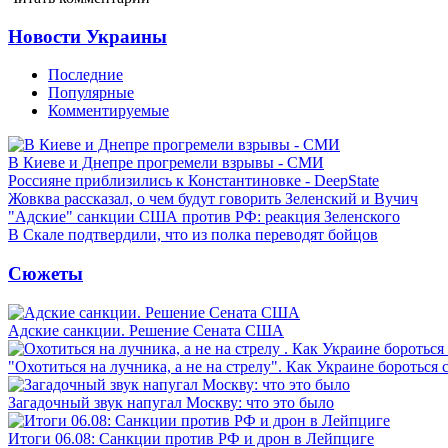
Новости Украины
Последние
Популярные
Комментируемые
В Киеве и Днепре прогремели взрывы - СМИ
Россияне приблизились к Константиновке - DeepState
Жовква рассказал, о чем будут говорить Зеленский и Вучич
"Адские" санкции США против РФ: реакция Зеленского
В Скале подтвердили, что из полка переводят бойцов
Сюжеты
Адские санкции. Решение Сената США
"Охотиться на лучника, а не на стрелу". Как Украине бороться 
Загадочный звук напугал Москву: что это было
Итоги 06.08: Санкции против РФ и дрон в Лейпциге