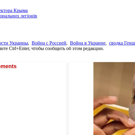
сектора Крыма
іональних легіонів
ости Украины
,
Война с Россией
,
Война в Украине
,
сводка Генш
те Ctrl+Enter, чтобы сообщить об этом редакции.