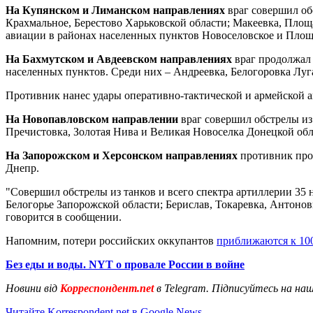
На Купянском и Лиманском направлениях
враг совершил обс
Крахмальное, Берестово Харьковской области; Макеевка, Площ
авиации в районах населенных пунктов Новоселовское и Площ
На Бахмутском и Авдеевском направлениях
враг продолжал 
населенных пунктов. Среди них – Андреевка, Белогоровка Луг
Противник нанес удары оперативно-тактической и армейской а
На Новопавловском направлении
враг совершил обстрелы из
Пречистовка, Золотая Нива и Великая Новоселка Донецкой обл
На Запорожском и Херсонском направлениях
противник прод
Днепр.
"Совершил обстрелы из танков и всего спектра артиллерии 35
Белогорье Запорожской области; Берислав, Токаревка, Антоно
говорится в сообщении.
Напомним, потери российских оккупантов
приближаются к 10
Без еды и воды. NYT о провале России в войне
Новини від
Корреспондент.net
в Telegram. Підписуйтесь на на
Читайте Korrespondent.net в Google News