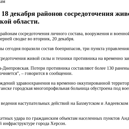
кам
 18 декабря районов сосредоточения жив
кой области.
районам сосредоточения личного состава, вооружения и военной
ерней сводке во вторник, 20 декабря.
ы сегодня поразили состав боеприпасов, три пункта управления
средоточения живой силы и техники противника на временно за
-Днепровская. Потери противника составляют более 130 ранены
чняется", – говорится в сообщении.
реждений здравоохранения на временно оккупированной террито
анске городская многопрофильная больница обустроена под во
я ведения наступательных действий на Бахмутском и Авдеевском
кетных удара по гражданским объектам населенных пунктов Андр
й инфраструктуре города Херсон.