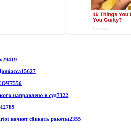
х
29419
Донбасса
15627
 СОЧ
7556
кого направлено в суд
7322
И
2789
triot начнет сбивать ракеты
2355