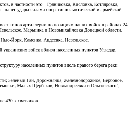
тов, в частности это – Гряниковка, Кисловка, Котляровка,
аг нанес удары силами оперативно-тактической и армейской
 всех типов артиллерии по позициям наших войск в районах 24
 Невельское, Марьинка и Новомихайловка Донецкой области.
 Нью-Йорк, Каменка, Авдеевка, Невельское.
й украинских войск вблизи населенных пунктов Угледар,
труктуру населенных пунктов вдоль правого берега реки
асти; Зеленый Гай, Дорожнянка, Железнодорожное, Вербовое,
Времовки, Малых Щербаков, Новоандреевки и Ольговского", –
ще 430 захватчиков.