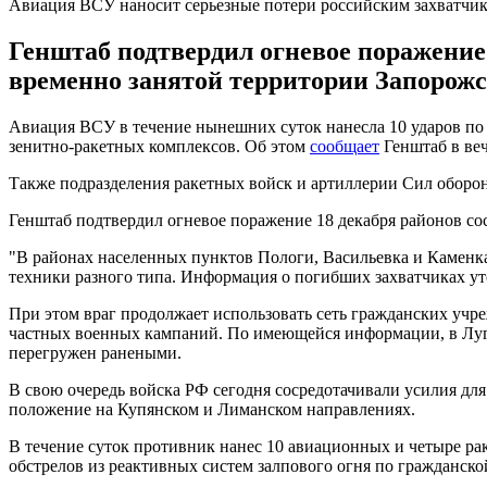
Авиация ВСУ наносит серьезные потери российским захватчи
Генштаб подтвердил огневое поражение
временно занятой территории Запорожс
Авиация ВСУ в течение нынешних суток нанесла 10 ударов по 
зенитно-ракетных комплексов. Об этом
сообщает
Генштаб в веч
Также подразделения ракетных войск и артиллерии Сил оборон
Генштаб подтвердил огневое поражение 18 декабря районов со
"В районах населенных пунктов Пологи, Васильевка и Каменка
техники разного типа. Информация о погибших захватчиках уто
При этом враг продолжает использовать сеть гражданских уч
частных военных кампаний. По имеющейся информации, в Луг
перегружен ранеными.
В свою очередь войска РФ сегодня сосредотачивали усилия дл
положение на Купянском и Лиманском направлениях.
В течение суток противник нанес 10 авиационных и четыре ра
обстрелов из реактивных систем залпового огня по гражданско