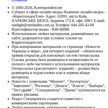
© 2000-2026, Korrespondent.net
Субъект в сфере онлайн-медиа Название онлайн-медиа -
«КореспонденТ.net» Адрес: 02091, місто Київ,
ХАРКІВСЬКЕ ШОСЕ, будинок 172-Б, офіс 208/1 E-mail:
sunlight@mediadim.com.ua
Телефон: 044-205-43-00
Идентификатор медиа - R40-06068
Использование любых материалов, размещённых на
сайте, разрешается при условии ссылки на
Корреспондент.net.
При копировании материалов со страницы «Новости
Украины и мира», для интернет-изданий – обязательна
прямая открытая для поисковых систем гиперссылка.
Ссылка должна быть размещена в независимости от
полного либо частичного использования материалов.
Гиперссылка (для интернет- изданий) – должна быть
размещена в подзаголовке или в первом абзаце
материала.
Новости с пометками "Мнение", "Экспертиза",
"Заявление", "Регионы", "Деньги", "Власть", "Выборы",
"Тест-драйв", "Спецпроекты", "Промо" публикуются на
правах рекламы.
Раздел Спецпроекты создается совместно с
коммерческими партнерами.
Любое копирование, публикация, републикация и