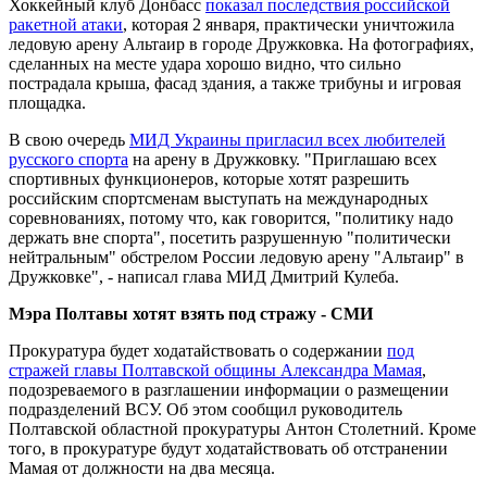
Хоккейный клуб Донбасс
показал последствия российской
ракетной атаки
, которая 2 января, практически уничтожила
ледовую арену Альтаир в городе Дружковка. На фотографиях,
сделанных на месте удара хорошо видно, что сильно
пострадала крыша, фасад здания, а также трибуны и игровая
площадка.
В свою очередь
МИД Украины пригласил всех любителей
русского спорта
на арену в Дружковку. "Приглашаю всех
спортивных функционеров, которые хотят разрешить
российским спортсменам выступать на международных
соревнованиях, потому что, как говорится, "политику надо
держать вне спорта", посетить разрушенную "политически
нейтральным" обстрелом России ледовую арену "Альтаир" в
Дружковке", - написал глава МИД Дмитрий Кулеба.
Мэра Полтавы хотят взять под стражу - СМИ
Прокуратура будет ходатайствовать о содержании
под
стражей главы Полтавской общины Александра Мамая
,
подозреваемого в разглашении информации о размещении
подразделений ВСУ. Об этом сообщил руководитель
Полтавской областной прокуратуры Антон Столетний. Кроме
того, в прокуратуре будут ходатайствовать об отстранении
Мамая от должности на два месяца.