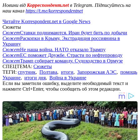
Новини від
Корреспондент.net
в Telegram. Підписуйтесь на
наш канал
https://t.me/korrespondentnet
Читайте Korrespondent.net в Google News
Сюжеты
Сюжет
Ставки поднимаются. Иран будет бить по добычи
Сюжет
Раскопки в Крыму. Экстрадиция россиянина в
Украину
Сюжет
Не наша война. НАТО отказало Трампу
Сюжет
ЕС поможет Дружбе. Страсти по нефтепроводу
Сюжет
Трамп собирает команду. Судоходство в Ормузе
СПЕЦТЕМА:
Сюжеты
ТЕГИ:
спутник
,
Полтава
,
итоги
,
Запорожская АЭС
,
помощь
Украине
,
итоги дня
,
Война в Украине
Если вы заметили ошибку, выделите необходимый текст и
нажмите Ctrl+Enter, чтобы сообщить об этом редакции.