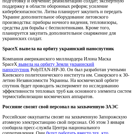
подготовку и обучение; реабилитацию солдат; экспертную
поддержку в области оборонных реформ; усиление
кибербезопасности. Литва планирует закупить и передать
Украине дополнительное оборудование литовского
производства: приборы ночного видения, тепловизоры,
средства для борьбы с беспилотниками. Кроме того,
планируется закупить дополнительное снаряжение для
украинских солдат.
SpaceX вывела на орбиту украинский наноспутник
Компания американского миллиардера Илона Маска
SpaceX
вывела на орбиту Земли украинский
наноспутник
PolyITAN-HP-30. Он был разработан учеными
Киевского политехнического института им. Сикорского к 30-
летию Независимости Украины. На космической орбите
спутник будет проводить эксперимент по исследованию
эффективности тепловых труб как основного элемента систем
термостабилизации космических аппаратов.
Россияне свозят свой персонал на захваченную ЗАЭС
Российские оккупанты свозят на захваченную Запорожскую
атомную электростанцию свой персонал. Об этом 3 января
сообщила пресс-служба Центра национального
сопротивления. Они
будут работать вместо тех, кто