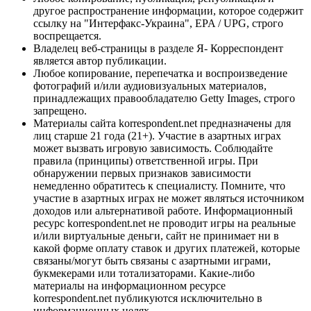
другое распространение информации, которое содержит
ссылку на "Интерфакс-Украина", EPA / UPG, строго
воспрещается.
Владелец веб-страницы в разделе Я- Корреспондент
является автор публикации.
Любое копирование, перепечатка и воспроизведение
фотографий и/или аудиовизуальных материалов,
принадлежащих правообладателю Getty Images, строго
запрещено.
Материалы сайта korrespondent.net предназначены для
лиц старше 21 года (21+). Участие в азартных играх
может вызвать игровую зависимость. Соблюдайте
правила (принципы) ответственной игры. При
обнаружении первых признаков зависимости
немедленно обратитесь к специалисту. Помните, что
участие в азартных играх не может являться источником
доходов или альтернативой работе. Информационный
ресурс korrespondent.net не проводит игры на реальные
и/или виртуальные деньги, сайт не принимает ни в
какой форме оплату ставок и других платежей, которые
связаны/могут быть связаны с азартными играми,
букмекерами или тотализаторами. Какие-либо
материалы на информационном ресурсе
korrespondent.net публикуются исключительно в
информационных целях.