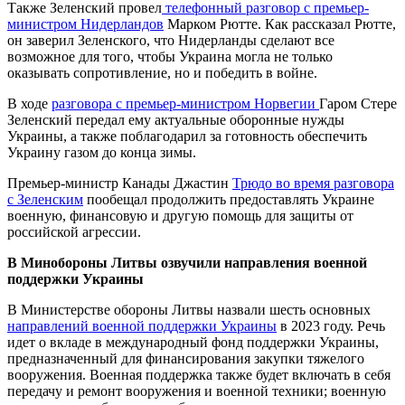
Также Зеленский провел
телефонный разговор с премьер-
министром Нидерландов
Марком Рютте. Как рассказал Рютте,
он заверил Зеленского, что Нидерланды сделают все
возможное для того, чтобы Украина могла не только
оказывать сопротивление, но и победить в войне.
В ходе
разговора с премьер-министром Норвегии
Гаром Стере
Зеленский передал ему актуальные оборонные нужды
Украины, а также поблагодарил за готовность обеспечить
Украину газом до конца зимы.
Премьер-министр Канады Джастин
Трюдо во время разговора
с Зеленским
пообещал продолжить предоставлять Украине
военную, финансовую и другую помощь для защиты от
российской агрессии.
В Минобороны Литвы озвучили направления военной
поддержки Украины
В Министерстве обороны Литвы назвали шесть основных
направлений военной поддержки Украины
в 2023 году. Речь
идет о вкладе в международный фонд поддержки Украины,
предназначенный для финансирования закупки тяжелого
вооружения. Военная поддержка также будет включать в себя
передачу и ремонт вооружения и военной техники; военную