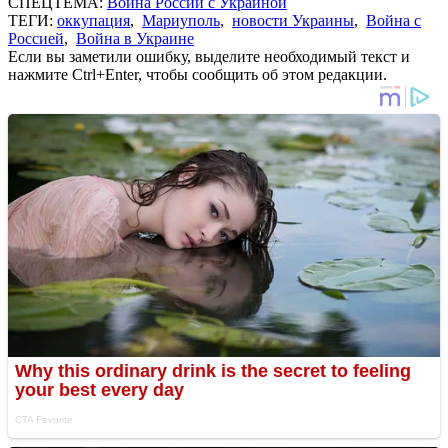
СПЕЦТЕМА:
Война России с Украиной
ТЕГИ:
оккупация
,
Мариуполь
,
новости Украины
,
Война с
Россией
,
Война в Украине
Если вы заметили ошибку, выделите необходимый текст и
нажмите Ctrl+Enter, чтобы сообщить об этом редакции.