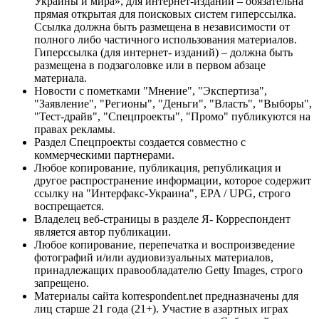
Украины и мира», для интернет-изданий – обязательна
прямая открытая для поисковых систем гиперссылка.
Ссылка должна быть размещена в независимости от
полного либо частичного использования материалов.
Гиперссылка (для интернет- изданий) – должна быть
размещена в подзаголовке или в первом абзаце
материала.
Новости с пометками "Мнение", "Экспертиза",
"Заявление", "Регионы", "Деньги", "Власть", "Выборы",
"Тест-драйв", "Спецпроекты", "Промо" публикуются на
правах рекламы.
Раздел Спецпроекты создается совместно с
коммерческими партнерами.
Любое копирование, публикация, републикация и
другое распространение информации, которое содержит
ссылку на "Интерфакс-Украина", EPA / UPG, строго
воспрещается.
Владелец веб-страницы в разделе Я- Корреспондент
является автор публикации.
Любое копирование, перепечатка и воспроизведение
фотографий и/или аудиовизуальных материалов,
принадлежащих правообладателю Getty Images, строго
запрещено.
Материалы сайта korrespondent.net предназначены для
лиц старше 21 года (21+). Участие в азартных играх