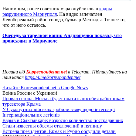
Напомним, ранее советник мэра опубликовал
кадры
разрушенного Мариуполя
. На видео запечатлен
Левобережный район города, бульвар Меотиды. Точнее то,
что от него осталось.
Очередь за тарелкой каши: Андрющенко показал, что
происходит в Мариуполе
Новини від
Корреспондент.net
в Telegram. Підписуйтесь на
наш канал
https://t.me/korrespondentnet
Читайте Korrespondent.net в Google News
Война России с Украиной
Провал сезона: Москва будет платить пособия работникам
турсектора Крыма
У Сухопутних військах зробили заяву щодо інтеграції
Інтернаціональних легіонів
Взрыв в Сыктывкаре: возросло количество пострадавших
Стали известны объемы отключений в пятницу
Встреча президентов: Ермак и Рубио обсудили детали