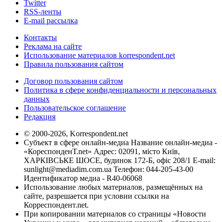
Twitter
RSS-ленты
E-mail рассылка
Контакты
Реклама на сайте
Использование материалов korrespondent.net
Правила пользования сайтом
Договор пользования сайтом
Политика в сфере конфиденциальности и персональных
данных
Пользовательское соглашение
Редакция
© 2000-2026, Korrespondent.net
Субъект в сфере онлайн-медиа Название онлайн-медиа -
«КореспонденТ.net» Адрес: 02091, місто Київ,
ХАРКІВСЬКЕ ШОСЕ, будинок 172-Б, офіс 208/1 E-mail:
sunlight@mediadim.com.ua
Телефон: 044-205-43-00
Идентификатор медиа - R40-06068
Использование любых материалов, размещённых на
сайте, разрешается при условии ссылки на
Корреспондент.net.
При копировании материалов со страницы «Новости