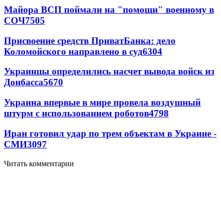
Майора ВСП поймали на "помощи" военному в
СОЧ
7505
Присвоение средств ПриватБанка: дело
Коломойского направлено в суд
6304
Украинцы определились насчет вывода войск из
Донбасса
5670
Украина впервые в мире провела воздушный
штурм с использованием роботов
4798
Иран готовил удар по трем объектам в Украине -
СМИ
3097
Читать комментарии