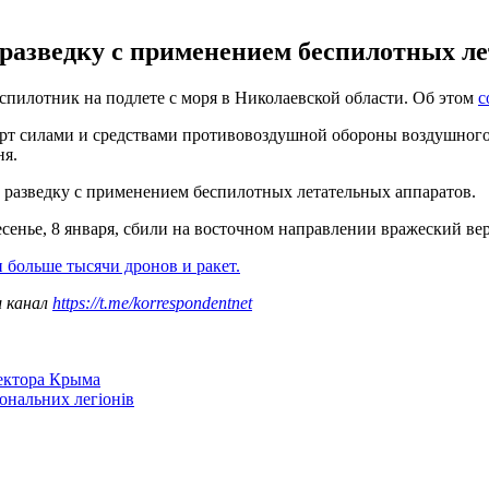
разведку с применением беспилотных ле
пилотник на подлете с моря в Николаевской области. Об этом
с
 порт силами и средствами противовоздушной обороны воздушно
ня.
 разведку с применением беспилотных летательных аппаратов.
енье, 8 января, сбили на восточном направлении вражеский вер
 больше тысячи дронов и ракет.
ш канал
https://t.me/korrespondentnet
сектора Крыма
іональних легіонів