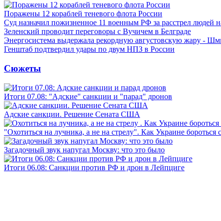
Поражены 12 кораблей теневого флота России
Суд назначил пожизненное 11 военным РФ за расстрел людей 
Зеленский проводит переговоры с Вучичем в Белграде
Энергосистема выдержала рекордную августовскую жару - Шм
Генштаб подтвердил удары по двум НПЗ в России
Сюжеты
Итоги 07.08: "Адские" санкции и "парад" дронов
Адские санкции. Решение Сената США
"Охотиться на лучника, а не на стрелу". Как Украине бороться 
Загадочный звук напугал Москву: что это было
Итоги 06.08: Санкции против РФ и дрон в Лейпциге