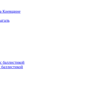
на Киевщине
ыгаль
с баллистикой