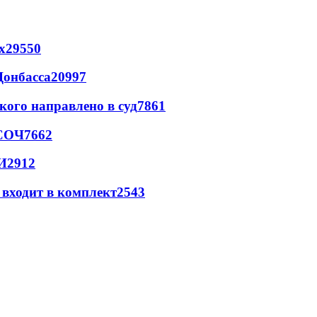
х
29550
Донбасса
20997
кого направлено в суд
7861
 СОЧ
7662
И
2912
 входит в комплект
2543