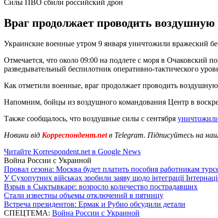
Силы ПВО сбили российский дрон
Враг продолжает проводить воздушную 
Украинские военные утром 9 января уничтожили вражеский бес
Отмечается, что около 09:00 на подлете с моря в Очаковский
разведывательный беспилотник оперативно-тактического уров
Как отметили военные, враг продолжает проводить воздушную
Напомним, бойцы из воздушного командования Центр в воскрес
Также сообщалось, что воздушные силы с сентября
уничтожили
Новини від
Корреспондент.net
в Telegram. Підписуйтесь на на
Читайте Korrespondent.net в Google News
Война России с Украиной
Провал сезона: Москва будет платить пособия работникам тур
У Сухопутних військах зробили заяву щодо інтеграції Інтернац
Взрыв в Сыктывкаре: возросло количество пострадавших
Стали известны объемы отключений в пятницу
Встреча президентов: Ермак и Рубио обсудили детали
СПЕЦТЕМА:
Война России с Украиной