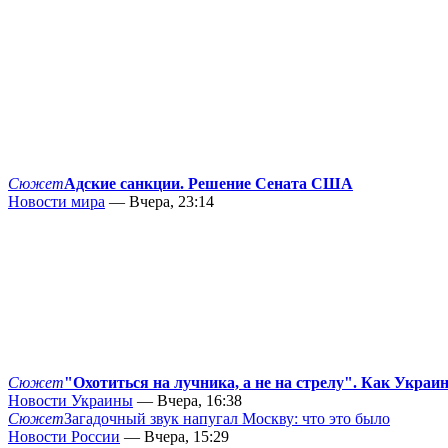
Сюжет
Адские санкции. Решение Сената США
Новости мира
— Вчера, 23:14
Сюжет
"Охотиться на лучника, а не на стрелу". Как Украи
Новости Украины
— Вчера, 16:38
Сюжет
Загадочный звук напугал Москву: что это было
Новости России
— Вчера, 15:29