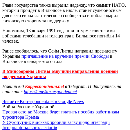
Глава государства также выразил надежду, что саммит НАТО,
который пройдет в Вильнюсе в июле, станет судьбоносным
для всего евроатлантического сообщества и поблагодарил
литовскую сторону за поддержку.
Напомним, 13 января 1991 года при штурме советскими
войсками телебашни и телецентра в Вильнюсе погибли 14
человек.
Ранее сообщалось, что Сейм Литвы направил президенту
Украины
приглашение на вручение премии Свободы
в
Вильнюсе в январе этого года.
В Минобороны Литвы озвучили направления военной
поддержки Украины
Новини від
Корреспондент.net
в Telegram. Підписуйтесь на
наш канал
https://t.me/korrespondentnet
Читайте Korrespondent.net в Google News
Война России с Украиной
Провал сезона: Москва будет платить пособия работникам
турсектора Крыма
У Сухопутних військах зробили заяву щодо інтеграції
Інтернаціональних легіонів