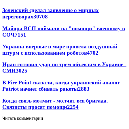
Зеленский сделал заявление о мирных
переговорах
30708
Майора ВСП поймали на "помощи" военному в
СОЧ
7151
Украина впервые в мире провела воздушный
штурм с использованием роботов
4702
Иран готовил удар по трем объектам в Украине -
СМИ
3025
В Fire Point сказали, когда украинский аналог
Patriot начнет сбивать ракеты
2883
Когда связь молчит - молчит вся бригада.
Связисты просят помощи
2254
Читать комментарии