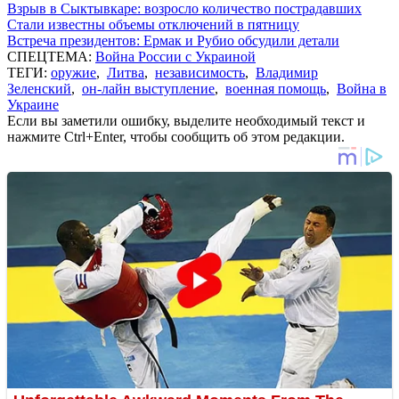
Взрыв в Сыктывкаре: возросло количество пострадавших
Стали известны объемы отключений в пятницу
Встреча президентов: Ермак и Рубио обсудили детали
СПЕЦТЕМА:
Война России с Украиной
ТЕГИ:
оружие
,
Литва
,
независимость
,
Владимир
Зеленский
,
он-лайн выступление
,
военная помощь
,
Война в
Украине
Если вы заметили ошибку, выделите необходимый текст и
нажмите Ctrl+Enter, чтобы сообщить об этом редакции.