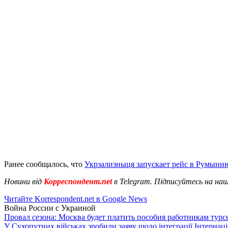
Ранее сообщалось, что
Укрзализныця запускает рейс в Румыни
Новини від
Корреспондент.net
в Telegram. Підписуйтесь на на
Читайте Korrespondent.net в Google News
Война России с Украиной
Провал сезона: Москва будет платить пособия работникам тур
У Сухопутних військах зробили заяву щодо інтеграції Інтернац