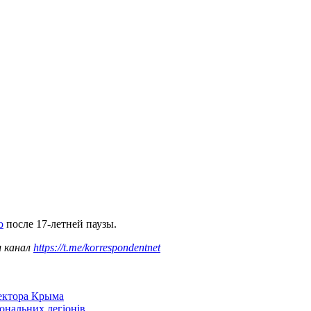
ю
после 17-летней паузы.
ш канал
https://t.me/korrespondentnet
сектора Крыма
іональних легіонів