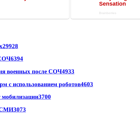
х
29928
 СОЧ
6394
ия военных после СОЧ
4933
рм с использованием роботов
4603
т мобилизации
3700
- СМИ
3073