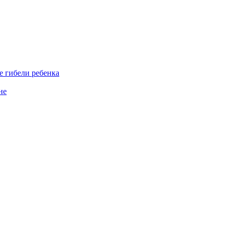
е гибели ребенка
не