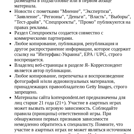
размещена в подзаголовке или в первом абзаце
материала.
Новости с пометками "Мнение", "Экспертиза",
"Заявление", "Регионы", "Деньги", "Власть", "Выборы",
"Тест-драйв", "Спецпроекты", "Промо" публикуются на
правах рекламы.
Раздел Спецпроекты создается совместно с
коммерческими партнерами.
Любое копирование, публикация, републикация и
другое распространение информации, которое содержит
ссылку на "Интерфакс-Украина", EPA / UPG, строго
воспрещается.
Владелец веб-страницы в разделе Я- Корреспондент
является автор публикации.
Любое копирование, перепечатка и воспроизведение
фотографий и/или аудиовизуальных материалов,
принадлежащих правообладателю Getty Images, строго
запрещено.
Материалы сайта korrespondent.net предназначены для
лиц старше 21 года (21+). Участие в азартных играх
может вызвать игровую зависимость. Соблюдайте
правила (принципы) ответственной игры. При
обнаружении первых признаков зависимости
немедленно обратитесь к специалисту. Помните, что
участие в азартных играх не может являться источником