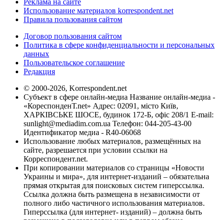
Реклама на сайте
Использование материалов korrespondent.net
Правила пользования сайтом
Договор пользования сайтом
Политика в сфере конфиденциальности и персональных
данных
Пользовательское соглашение
Редакция
© 2000-2026, Korrespondent.net
Субъект в сфере онлайн-медиа Название онлайн-медиа -
«КореспонденТ.net» Адрес: 02091, місто Київ,
ХАРКІВСЬКЕ ШОСЕ, будинок 172-Б, офіс 208/1 E-mail:
sunlight@mediadim.com.ua
Телефон: 044-205-43-00
Идентификатор медиа - R40-06068
Использование любых материалов, размещённых на
сайте, разрешается при условии ссылки на
Корреспондент.net.
При копировании материалов со страницы «Новости
Украины и мира», для интернет-изданий – обязательна
прямая открытая для поисковых систем гиперссылка.
Ссылка должна быть размещена в независимости от
полного либо частичного использования материалов.
Гиперссылка (для интернет- изданий) – должна быть