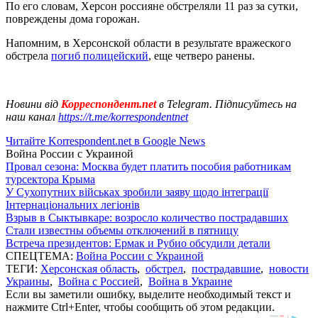
По его словам, Херсон россияне обстреляли 11 раз за сутки,
повреждены дома горожан.
Напомним, в Херсонской области в результате вражеского
обстрела
погиб полицейский
, еще четверо ранены.
Новини від
Корреспондент.net
в Telegram. Підписуйтесь на
наш канал
https://t.me/korrespondentnet
Читайте Korrespondent.net в Google News
Война России с Украиной
Провал сезона: Москва будет платить пособия работникам
турсектора Крыма
У Сухопутних військах зробили заяву щодо інтеграції
Інтернаціональних легіонів
Взрыв в Сыктывкаре: возросло количество пострадавших
Стали известны объемы отключений в пятницу
Встреча президентов: Ермак и Рубио обсудили детали
СПЕЦТЕМА:
Война России с Украиной
ТЕГИ:
Херсонская область
,
обстрел
,
пострадавшие
,
новости
Украины
,
Война с Россией
,
Война в Украине
Если вы заметили ошибку, выделите необходимый текст и
нажмите Ctrl+Enter, чтобы сообщить об этом редакции.