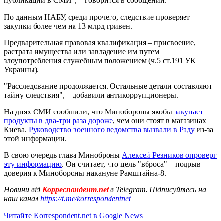
публикации в СМИ", – говорится в сообщении.
По данным НАБУ, среди прочего, следствие проверяет
закупки более чем на 13 млрд гривен.
Предварительная правовая квалификация – присвоение,
растрата имущества или завладение им путем
злоупотребления служебным положением (ч.5 ст.191 УК
Украины).
"Расследование продолжается. Остальные детали составляют
тайну следствия", – добавили антикоррупционеры.
На днях СМИ сообщили, что Минобороны якобы
закупает
продукты в два-три раза дороже
, чем они стоят в магазинах
Киева.
Руководство военного ведомства вызвали в Раду
из-за
этой информации.
В свою очередь глава Миноброны
Алексей Резников опроверг
эту информацию
. Он считает, что цель "вброса" – подрыв
доверия к Минобороны накануне Рамштайна-8.
Новини від
Корреспондент.net
в Telegram. Підписуйтесь на
наш канал
https://t.me/korrespondentnet
Читайте Korrespondent.net в Google News