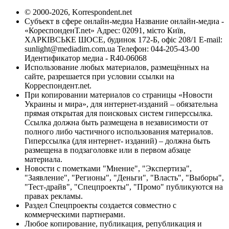
© 2000-2026, Korrespondent.net
Субъект в сфере онлайн-медиа Название онлайн-медиа -
«КореспонденТ.net» Адрес: 02091, місто Київ,
ХАРКІВСЬКЕ ШОСЕ, будинок 172-Б, офіс 208/1 E-mail:
sunlight@mediadim.com.ua
Телефон: 044-205-43-00
Идентификатор медиа - R40-06068
Использование любых материалов, размещённых на
сайте, разрешается при условии ссылки на
Корреспондент.net.
При копировании материалов со страницы «Новости
Украины и мира», для интернет-изданий – обязательна
прямая открытая для поисковых систем гиперссылка.
Ссылка должна быть размещена в независимости от
полного либо частичного использования материалов.
Гиперссылка (для интернет- изданий) – должна быть
размещена в подзаголовке или в первом абзаце
материала.
Новости с пометками "Мнение", "Экспертиза",
"Заявление", "Регионы", "Деньги", "Власть", "Выборы",
"Тест-драйв", "Спецпроекты", "Промо" публикуются на
правах рекламы.
Раздел Спецпроекты создается совместно с
коммерческими партнерами.
Любое копирование, публикация, републикация и