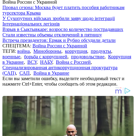
Война России с Украиной
Провал сезона: Москва будет платить пособия работникам
турсектора Крыма
У Сухопутних військах зробили заяву щодо інтеграції
Інтернаціональних легіонів
Взрыв в Сыктывкаре: возросло количество пострадавших
Стали известны объемы отключений в пятницу
Встреча президентов: Ермак и Рубио обсудили детали
СПЕЦТЕМА:
Война России с Украиной
ТЕГИ:
война
,
Минобороны
,
коррупция
,
продукты
,
военные
,
борьба с коррупцией
,
продовольствие
,
Коррупция
в Украине
,
ВСУ
,
НАБУ
,
Война с Россией
,
Специализированная антикоррупционная прокуратура
(САП)
,
САП
,
Война в Украине
Если вы заметили ошибку, выделите необходимый текст и
нажмите Ctrl+Enter, чтобы сообщить об этом редакции.