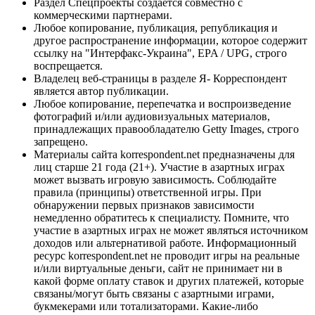
Раздел Спецпроекты создается совместно с
коммерческими партнерами.
Любое копирование, публикация, републикация и
другое распространение информации, которое содержит
ссылку на "Интерфакс-Украина", EPA / UPG, строго
воспрещается.
Владелец веб-страницы в разделе Я- Корреспондент
является автор публикации.
Любое копирование, перепечатка и воспроизведение
фотографий и/или аудиовизуальных материалов,
принадлежащих правообладателю Getty Images, строго
запрещено.
Материалы сайта korrespondent.net предназначены для
лиц старше 21 года (21+). Участие в азартных играх
может вызвать игровую зависимость. Соблюдайте
правила (принципы) ответственной игры. При
обнаружении первых признаков зависимости
немедленно обратитесь к специалисту. Помните, что
участие в азартных играх не может являться источником
доходов или альтернативой работе. Информационный
ресурс korrespondent.net не проводит игры на реальные
и/или виртуальные деньги, сайт не принимает ни в
какой форме оплату ставок и других платежей, которые
связаны/могут быть связаны с азартными играми,
букмекерами или тотализаторами. Какие-либо