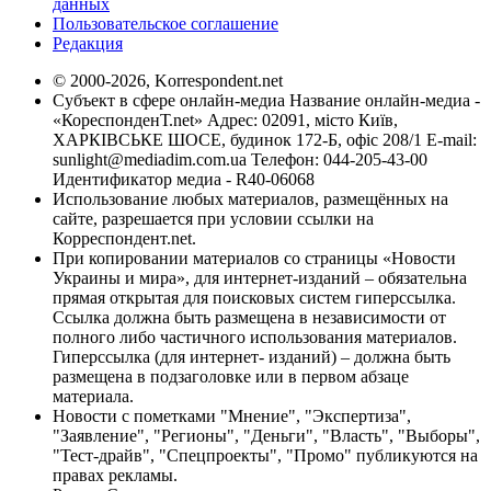
данных
Пользовательское соглашение
Редакция
© 2000-2026, Korrespondent.net
Субъект в сфере онлайн-медиа Название онлайн-медиа -
«КореспонденТ.net» Адрес: 02091, місто Київ,
ХАРКІВСЬКЕ ШОСЕ, будинок 172-Б, офіс 208/1 E-mail:
sunlight@mediadim.com.ua
Телефон: 044-205-43-00
Идентификатор медиа - R40-06068
Использование любых материалов, размещённых на
сайте, разрешается при условии ссылки на
Корреспондент.net.
При копировании материалов со страницы «Новости
Украины и мира», для интернет-изданий – обязательна
прямая открытая для поисковых систем гиперссылка.
Ссылка должна быть размещена в независимости от
полного либо частичного использования материалов.
Гиперссылка (для интернет- изданий) – должна быть
размещена в подзаголовке или в первом абзаце
материала.
Новости с пометками "Мнение", "Экспертиза",
"Заявление", "Регионы", "Деньги", "Власть", "Выборы",
"Тест-драйв", "Спецпроекты", "Промо" публикуются на
правах рекламы.