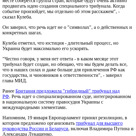
месте соберется группа стран, которые будут очень активно
продвигать идею создания специального трибунала. Когда
событие произойдет, мы отдельно об этом расскажем", -
сказал Кулеба.
Он заверил, что речь идет не о "символах", а о действенных и
конкретных шагах.
Кулеба отметил, что юстиция - длительный процесс, но
Украина будет максимально его ускорять.
"Честно говоря, у меня нет ответа - в каком месяце этот
трибунал будет создан, но обещаю, что мы будем делать все,
что в наших силах и даже больше для привлечения РФ как
государства, и чиновников к ответственности", - заверил
глава МИД.
Ранее
Британия предложила "гибридный" трибунал над
РФ
. Речь идет о специализированном суде, интегрированном
в национальную систему правосудия Украины с
международными элементами.
Напомним, 19 января Европарламент принял резолюцию, в
котором предложено организовать
трибунал для высшего
руководства России и Беларуси
, включая Владимира Путина и
Александра Лукашенко.