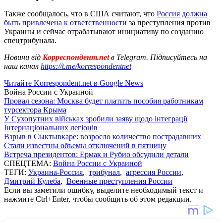
Также сообщалось, что в США считают, что
Россия должна
быть привлечена к ответственности
за преступления против
Украины и сейчас отрабатывают инициативу по созданию
спецтрибунала.
Новини від
Корреспондент.net
в Telegram. Підписуйтесь на
наш канал
https://t.me/korrespondentnet
Читайте Korrespondent.net в Google News
Война России с Украиной
Провал сезона: Москва будет платить пособия работникам
турсектора Крыма
У Сухопутних військах зробили заяву щодо інтеграції
Інтернаціональних легіонів
Взрыв в Сыктывкаре: возросло количество пострадавших
Стали известны объемы отключений в пятницу
Встреча президентов: Ермак и Рубио обсудили детали
СПЕЦТЕМА:
Война России с Украиной
ТЕГИ:
Украина-Россия
,
трибунал
,
агрессия России
,
Дмитрий Кулеба
,
Военные преступления России
Если вы заметили ошибку, выделите необходимый текст и
нажмите Ctrl+Enter, чтобы сообщить об этом редакции.