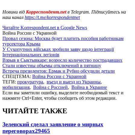
Новини від
Корреспондент.net
в Telegram. Підписуйтесь на
наш канал
https://t.me/korrespondentnet
Читайте Korrespondent.net в Google News
Война России с Украиной
Провал сезона: Москва будет платить пособия работникам
турсектора Крыма
У Сухопутних військах зробили заяву щодо інтеграції
Інтернаціональних легіонів
Взрыв в Сыктывкаре: возросло количество пострадавших
Стали известны объемы отключений в пятницу
Встреча президентов: Ермак и Рубио обсудили детали
СПЕЦТЕМА:
Война России с Украиной
ТЕГИ:
прокуратура
,
въезд и выезд из Украины
,
мобилизация
,
Война с Россией
,
Война в Украине
Если вы заметили ошибку, выделите необходимый текст и
нажмите Ctrl+Enter, чтобы сообщить об этом редакции.
ЧИТАЙТЕ ТАКЖЕ
Зеленский сделал заявление о мирных
переговорах
29465