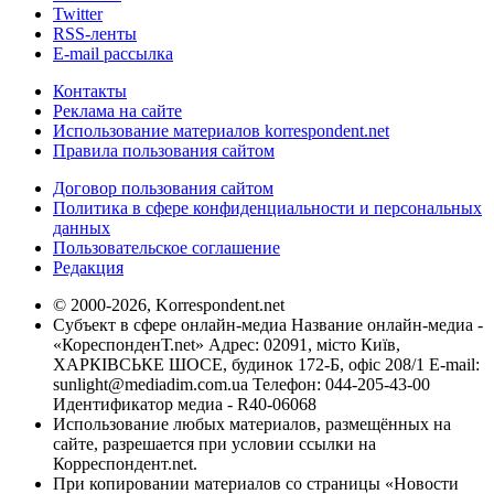
Twitter
RSS-ленты
E-mail рассылка
Контакты
Реклама на сайте
Использование материалов korrespondent.net
Правила пользования сайтом
Договор пользования сайтом
Политика в сфере конфиденциальности и персональных
данных
Пользовательское соглашение
Редакция
© 2000-2026, Korrespondent.net
Субъект в сфере онлайн-медиа Название онлайн-медиа -
«КореспонденТ.net» Адрес: 02091, місто Київ,
ХАРКІВСЬКЕ ШОСЕ, будинок 172-Б, офіс 208/1 E-mail:
sunlight@mediadim.com.ua
Телефон: 044-205-43-00
Идентификатор медиа - R40-06068
Использование любых материалов, размещённых на
сайте, разрешается при условии ссылки на
Корреспондент.net.
При копировании материалов со страницы «Новости