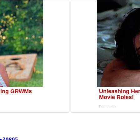
х
30895