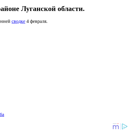
районе Луганской области.
ренней
сводке
4 февраля.
ба