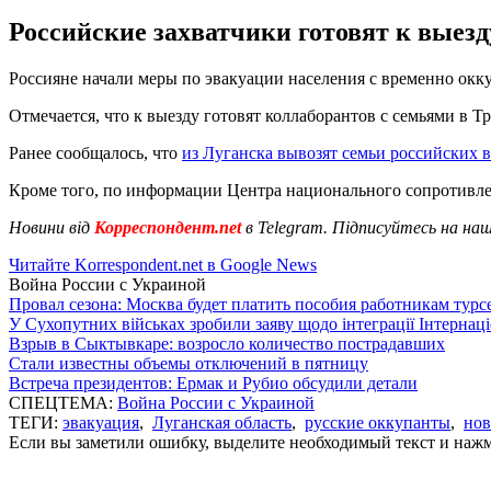
Российские захватчики готовят к выезд
Россияне начали меры по эвакуации населения с временно ок
Отмечается, что к выезду готовят коллаборантов с семьями в Т
Ранее сообщалось, что
из Луганска вывозят семьи российских 
Кроме того, по информации Центра национального сопротивл
Новини від
Корреспондент.net
в Telegram. Підписуйтесь на на
Читайте Korrespondent.net в Google News
Война России с Украиной
Провал сезона: Москва будет платить пособия работникам тур
У Сухопутних військах зробили заяву щодо інтеграції Інтернац
Взрыв в Сыктывкаре: возросло количество пострадавших
Стали известны объемы отключений в пятницу
Встреча президентов: Ермак и Рубио обсудили детали
СПЕЦТЕМА:
Война России с Украиной
ТЕГИ:
эвакуация
,
Луганская область
,
русские оккупанты
,
нов
Если вы заметили ошибку, выделите необходимый текст и нажми