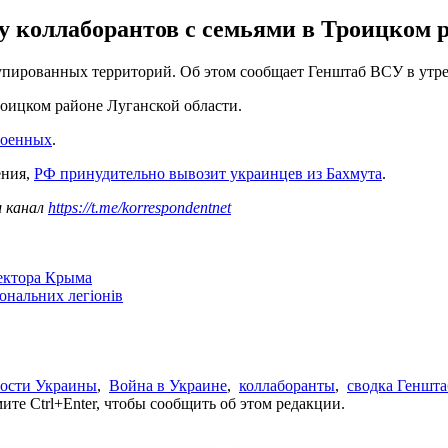
у коллаборантов с семьями в Троицком 
купированных территорий. Об этом сообщает Генштаб ВСУ в ут
роицком районе Луганской области.
военных
.
ения,
РФ принудительно вывозит украинцев из Бахмута
.
ш канал
https://t.me/korrespondentnet
сектора Крыма
іональних легіонів
ости Украины
,
Война в Украине
,
коллаборанты
,
сводка Геншта
те Ctrl+Enter, чтобы сообщить об этом редакции.