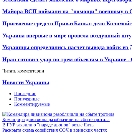
Майора ВСП поймали на "помощи" военному в
Присвоение средств ПриватБанка: дело Коломойс
Украина впервые в мире провела воздушный шту
Украинцы определились насчет вывода войск из 
Иран готовил удар по трем объектам в Украине 
Читать комментарии
Новости Украины
Последние
Популярные
Комментируемые
Командира дивизиона разоблачили на сбыте тротила
В ГУР заявили о "параде дронов" возле Ялты
Раскрыта схема содействия СОЧ в воинских частях