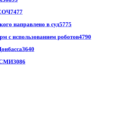
 СОЧ
7477
кого направлено в суд
5775
рм с использованием роботов
4790
Донбасса
3640
- СМИ
3086