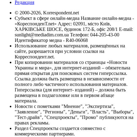
Редакция
© 2000-2026, Korrespondent.net
Субъект в сфере онлайн-медиа Название онлайн-медиа -
«КореспонденТ.net» Адрес: 02091, місто Київ,
ХАРКІВСЬКЕ ШОСЕ, будинок 172-Б, офіс 208/1 E-mail:
sunlight@mediadim.com.ua
Телефон: 044-205-43-00
Идентификатор медиа - R40-06068
Использование любых материалов, размещённых на
сайте, разрешается при условии ссылки на
Корреспондент.net.
При копировании материалов со страницы «Новости
Украины и мира», для интернет-изданий – обязательна
прямая открытая для поисковых систем гиперссылка.
Ссылка должна быть размещена в независимости от
полного либо частичного использования материалов.
Гиперссылка (для интернет- изданий) – должна быть
размещена в подзаголовке или в первом абзаце
материала.
Новости с пометками "Мнение", "Экспертиза",
"Заявление", "Регионы", "Деньги", "Власть", "Выборы",
"Тест-драйв", "Спецпроекты", "Промо" публикуются на
правах рекламы.
Раздел Спецпроекты создается совместно с
коммерческими партнерами.