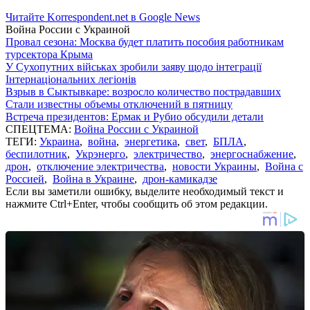
Читайте Korrespondent.net в Google News
Война России с Украиной
Провал сезона: Москва будет платить пособия работникам
турсектора Крыма
У Сухопутних військах зробили заяву щодо інтеграції
Інтернаціональних легіонів
Взрыв в Сыктывкаре: возросло количество пострадавших
Стали известны объемы отключений в пятницу
Встреча президентов: Ермак и Рубио обсудили детали
СПЕЦТЕМА:
Война России с Украиной
ТЕГИ:
Украина
,
война
,
энергетика
,
свет
,
БПЛА
,
беспилотник
,
Укрэнерго
,
электричество
,
энергоснабжение
,
дрон
,
отключение электричества
,
новости Украины
,
Война с
Россией
,
Война в Украине
,
дрон-камикадзе
Если вы заметили ошибку, выделите необходимый текст и
нажмите Ctrl+Enter, чтобы сообщить об этом редакции.