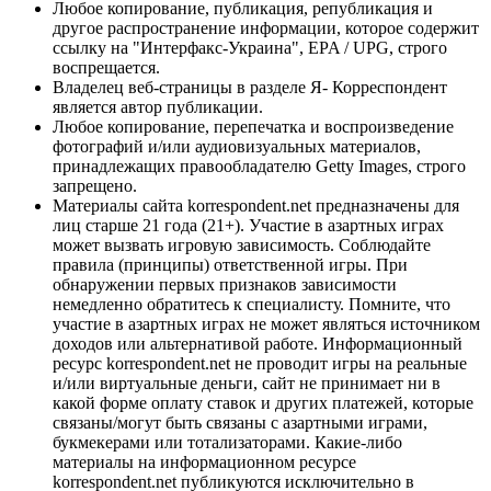
Любое копирование, публикация, републикация и
другое распространение информации, которое содержит
ссылку на "Интерфакс-Украина", EPA / UPG, строго
воспрещается.
Владелец веб-страницы в разделе Я- Корреспондент
является автор публикации.
Любое копирование, перепечатка и воспроизведение
фотографий и/или аудиовизуальных материалов,
принадлежащих правообладателю Getty Images, строго
запрещено.
Материалы сайта korrespondent.net предназначены для
лиц старше 21 года (21+). Участие в азартных играх
может вызвать игровую зависимость. Соблюдайте
правила (принципы) ответственной игры. При
обнаружении первых признаков зависимости
немедленно обратитесь к специалисту. Помните, что
участие в азартных играх не может являться источником
доходов или альтернативой работе. Информационный
ресурс korrespondent.net не проводит игры на реальные
и/или виртуальные деньги, сайт не принимает ни в
какой форме оплату ставок и других платежей, которые
связаны/могут быть связаны с азартными играми,
букмекерами или тотализаторами. Какие-либо
материалы на информационном ресурсе
korrespondent.net публикуются исключительно в