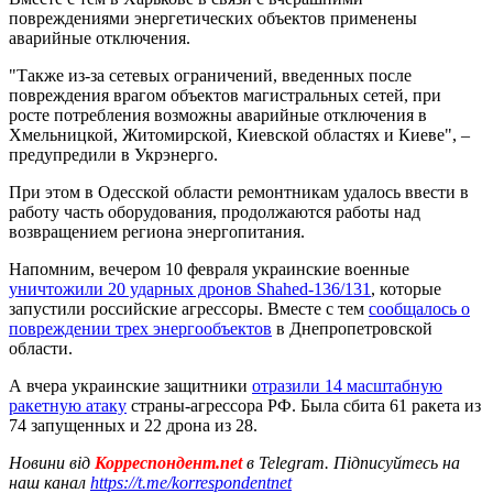
повреждениями энергетических объектов применены
аварийные отключения.
"Также из-за сетевых ограничений, введенных после
повреждения врагом объектов магистральных сетей, при
росте потребления возможны аварийные отключения в
Хмельницкой, Житомирской, Киевской областях и Киеве", –
предупредили в Укрэнерго.
При этом в Одесской области ремонтникам удалось ввести в
работу часть оборудования, продолжаются работы над
возвращением региона энергопитания.
Напомним, вечером 10 февраля украинские военные
уничтожили 20 ударных дронов Shahed-136/131
, которые
запустили российские агрессоры. Вместе с тем
сообщалось о
повреждении трех энергообъектов
в Днепропетровской
области.
А вчера украинские защитники
отразили 14 масштабную
ракетную атаку
страны-агрессора РФ. Была сбита 61 ракета из
74 запущенных и 22 дрона из 28.
Новини від
Корреспондент.net
в Telegram. Підписуйтесь на
наш канал
https://t.me/korrespondentnet