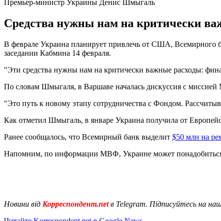
Премьер-министр Украины Денис Шмыгаль
Средства нужны нам на критически важ
В феврале Украина планирует привлечь от США, Всемирного б
заседании Кабмина 14 февраля.
"Эти средства нужны нам на критически важные расходы: финан
По словам Шмыгаля, в Варшаве началась дискуссия с миссие
"Это путь к новому этапу сотрудничества с Фондом. Рассчитыва
Как отметил Шмыгаль, в январе Украина получила от Европей
Ранее сообщалось, что Всемирный банк выделит
$50 млн на ре
Напомним, по информации МВФ, Украине может понадобитьс
Новини від
Корреспондент.net
в Telegram. Підписуйтесь на на
Читайте Korrespondent.net в Google News