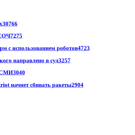
х
30766
 СОЧ
7275
рм с использованием роботов
4723
кого направлено в суд
3257
- СМИ
3040
triot начнет сбивать ракеты
2904