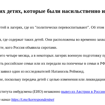
их детях, которые были насильственно 
тей в лагерях, где их "политически перевоспитывают". Об этом 
я, где содержат таких детей. Они расположены во временно зах
 те, кого Россия объявила сиротами.
го четыре месяца, а в некоторых лагерях военную подготовку пр
ь российские семьи или их передали на попеченье в семьи в РФ
 заявил один из исследователей Натаниэль Реймонд.
не, поскольку передача детей с целью изменения или ликвидаци
нститута омбудсмена (ЕИО) незаконно
вывез из Австрии в Росси
ш канал
https://t.me/korrespondentnet