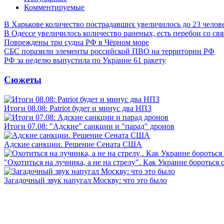
Комментируемые
В Харькове количество пострадавших увеличилось до 23 челов
В Одессе увеличилось количество раненых, есть перебои со св
Повреждены три судна РФ в Чёрном море
СБС поразили элементы российской ПВО на территории РФ
РФ за неделю выпустила по Украине 61 ракету
Сюжеты
Итоги 08.08: Patriot будет и минус два НПЗ
Итоги 07.08: "Адские" санкции и "парад" дронов
Адские санкции. Решение Сената США
"Охотиться на лучника, а не на стрелу". Как Украине бороться 
Загадочный звук напугал Москву: что это было