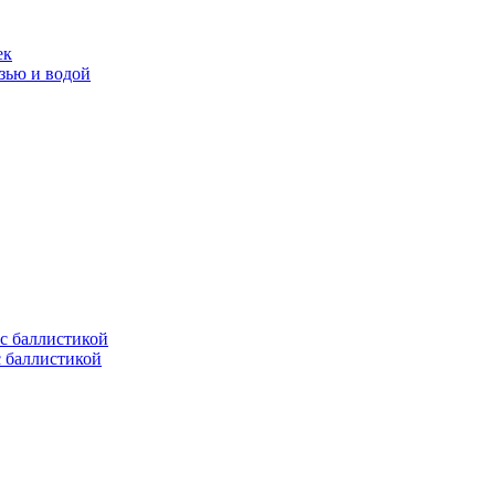
ек
язью и водой
с баллистикой