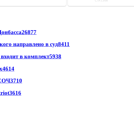
Донбасса
26877
кого направлено в суд
8411
 входит в комплект
5938
х
4614
 СОЧ
3710
riot
3616