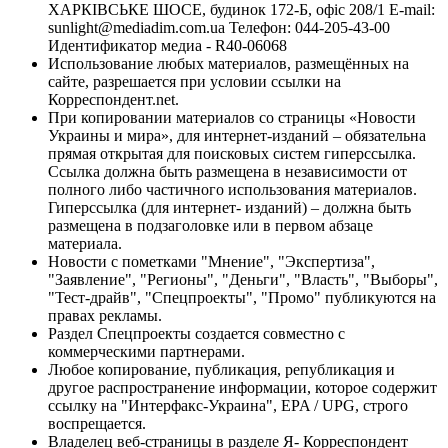
ХАРКІВСЬКЕ ШОСЕ, будинок 172-Б, офіс 208/1 E-mail:
sunlight@mediadim.com.ua
Телефон: 044-205-43-00
Идентификатор медиа - R40-06068
Использование любых материалов, размещённых на
сайте, разрешается при условии ссылки на
Корреспондент.net.
При копировании материалов со страницы «Новости
Украины и мира», для интернет-изданий – обязательна
прямая открытая для поисковых систем гиперссылка.
Ссылка должна быть размещена в независимости от
полного либо частичного использования материалов.
Гиперссылка (для интернет- изданий) – должна быть
размещена в подзаголовке или в первом абзаце
материала.
Новости с пометками "Мнение", "Экспертиза",
"Заявление", "Регионы", "Деньги", "Власть", "Выборы",
"Тест-драйв", "Спецпроекты", "Промо" публикуются на
правах рекламы.
Раздел Спецпроекты создается совместно с
коммерческими партнерами.
Любое копирование, публикация, републикация и
другое распространение информации, которое содержит
ссылку на "Интерфакс-Украина", EPA / UPG, строго
воспрещается.
Владелец веб-страницы в разделе Я- Корреспондент