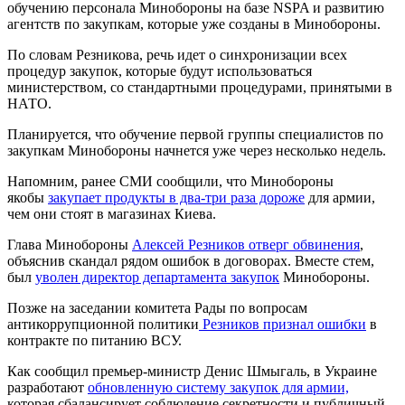
обучению персонала Минобороны на базе NSPA и развитию
агентств по закупкам, которые уже созданы в Минобороны.
По словам Резникова, речь идет о синхронизации всех
процедур закупок, которые будут использоваться
министерством, со стандартными процедурами, принятыми в
НАТО.
Планируется, что обучение первой группы специалистов по
закупкам Минобороны начнется уже через несколько недель.
Напомним, ранее СМИ сообщили, что Минобороны
якобы
закупает продукты в два-три раза дороже
для армии,
чем они стоят в магазинах Киева.
Глава Минобороны
Алексей Резников отверг обвинения
,
объяснив скандал рядом ошибок в договорах. Вместе стем,
был
уволен директор департамента закупок
Минобороны.
Позже на заседании комитета Рады по вопросам
антикоррупционной политики
Резников признал ошибки
в
контракте по питанию ВСУ.
Как сообщил премьер-министр Денис Шмыгаль, в Украине
разработают
обновленную систему закупок для армии,
которая сбалансирует соблюдение секретности и публичный