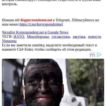
контроль.
Новини від
Корреспондент.net
в Telegram. Підписуйтесь на
наш канал
https://t.me/korrespondentnet
Читайте Korrespondent.net в Google News
ТЕГИ:
НАТО
,
Минобороны
,
госзакупки
,
закупка
,
новости
Украины
Если вы заметили ошибку, выделите необходимый текст и
нажмите Ctrl+Enter, чтобы сообщить об этом редакции.