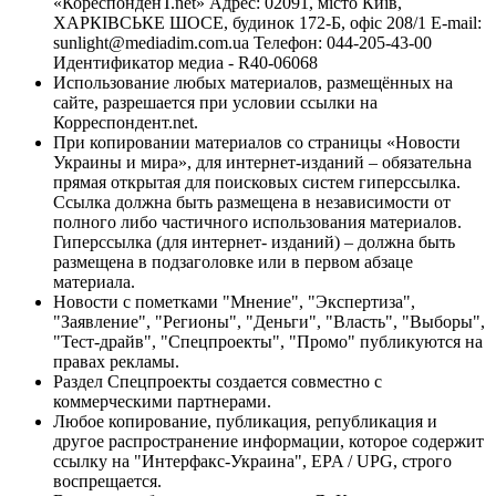
«КореспонденТ.net» Адрес: 02091, місто Київ,
ХАРКІВСЬКЕ ШОСЕ, будинок 172-Б, офіс 208/1 E-mail:
sunlight@mediadim.com.ua
Телефон: 044-205-43-00
Идентификатор медиа - R40-06068
Использование любых материалов, размещённых на
сайте, разрешается при условии ссылки на
Корреспондент.net.
При копировании материалов со страницы «Новости
Украины и мира», для интернет-изданий – обязательна
прямая открытая для поисковых систем гиперссылка.
Ссылка должна быть размещена в независимости от
полного либо частичного использования материалов.
Гиперссылка (для интернет- изданий) – должна быть
размещена в подзаголовке или в первом абзаце
материала.
Новости с пометками "Мнение", "Экспертиза",
"Заявление", "Регионы", "Деньги", "Власть", "Выборы",
"Тест-драйв", "Спецпроекты", "Промо" публикуются на
правах рекламы.
Раздел Спецпроекты создается совместно с
коммерческими партнерами.
Любое копирование, публикация, републикация и
другое распространение информации, которое содержит
ссылку на "Интерфакс-Украина", EPA / UPG, строго
воспрещается.