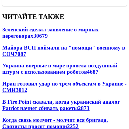
ЧИТАЙТЕ ТАКЖЕ
Зеленский сделал заявление о мирных
переговорах
30679
Майора ВСП поймали на "помощи" военному в
СОЧ
7087
Украина впервые в мире провела воздушный
штурм с использованием роботов
4687
Иран готовил удар по трем объектам в Украине -
СМИ
3012
В Fire Point сказали, когда украинский аналог
Patriot начнет сбивать ракеты
2873
Когда связь молчит - молчит вся бригада.
Связисты просят помощи
2252