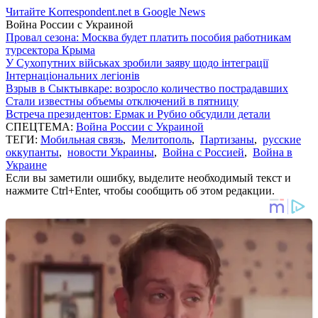
Читайте Korrespondent.net в Google News
Война России с Украиной
Провал сезона: Москва будет платить пособия работникам
турсектора Крыма
У Сухопутних військах зробили заяву щодо інтеграції
Інтернаціональних легіонів
Взрыв в Сыктывкаре: возросло количество пострадавших
Стали известны объемы отключений в пятницу
Встреча президентов: Ермак и Рубио обсудили детали
СПЕЦТЕМА:
Война России с Украиной
ТЕГИ:
Мобильная связь
,
Мелитополь
,
Партизаны
,
русские
оккупанты
,
новости Украины
,
Война с Россией
,
Война в
Украине
Если вы заметили ошибку, выделите необходимый текст и
нажмите Ctrl+Enter, чтобы сообщить об этом редакции.