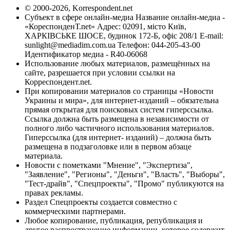
© 2000-2026, Korrespondent.net
Субъект в сфере онлайн-медиа Название онлайн-медиа -
«КореспонденТ.net» Адрес: 02091, місто Київ,
ХАРКІВСЬКЕ ШОСЕ, будинок 172-Б, офіс 208/1 E-mail:
sunlight@mediadim.com.ua
Телефон: 044-205-43-00
Идентификатор медиа - R40-06068
Использование любых материалов, размещённых на
сайте, разрешается при условии ссылки на
Корреспондент.net.
При копировании материалов со страницы «Новости
Украины и мира», для интернет-изданий – обязательна
прямая открытая для поисковых систем гиперссылка.
Ссылка должна быть размещена в независимости от
полного либо частичного использования материалов.
Гиперссылка (для интернет- изданий) – должна быть
размещена в подзаголовке или в первом абзаце
материала.
Новости с пометками "Мнение", "Экспертиза",
"Заявление", "Регионы", "Деньги", "Власть", "Выборы",
"Тест-драйв", "Спецпроекты", "Промо" публикуются на
правах рекламы.
Раздел Спецпроекты создается совместно с
коммерческими партнерами.
Любое копирование, публикация, републикация и
другое распространение информации, которое содержит