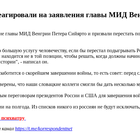
еагировали на заявления главы МИД Вен
е главы МИД Венгрии Петера Сийярто и призвали перестать по
 большую услугу человечеству, если бы перестал подыгрывать Р
находится не в той позиции, чтобы решать, когда должны начи
стории", - написал он.
заботится о скорейшем завершении войны, то есть совет: перед
рены, что наши словацкие коллеги смогли бы дать несколько м
ым переговорам президентов России и США для завершения во
и на полгода. Из списков никого из россиян не будут исключат
к психиатру
ш канал
https://t.me/korrespondentnet