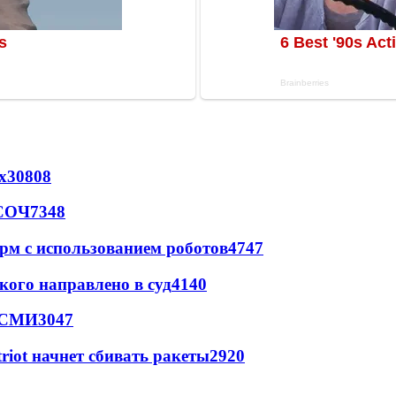
х
30808
 СОЧ
7348
рм с использованием роботов
4747
кого направлено в суд
4140
- СМИ
3047
triot начнет сбивать ракеты
2920