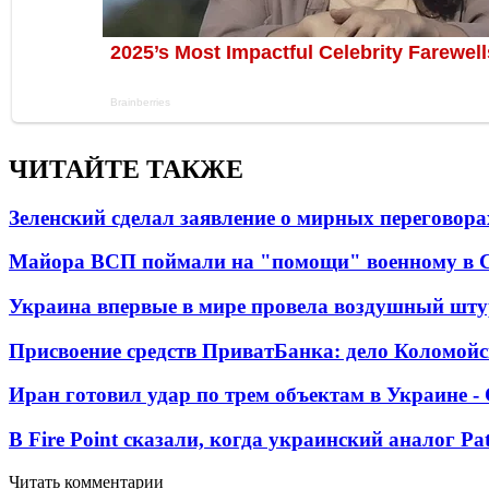
ЧИТАЙТЕ ТАКЖЕ
Зеленский сделал заявление о мирных переговора
Майора ВСП поймали на "помощи" военному в
Украина впервые в мире провела воздушный шту
Присвоение средств ПриватБанка: дело Коломойс
Иран готовил удар по трем объектам в Украине 
В Fire Point сказали, когда украинский аналог Pa
Читать комментарии