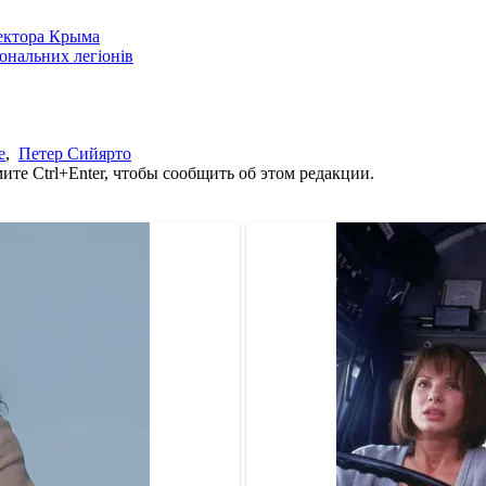
сектора Крыма
іональних легіонів
е
,
Петер Сийярто
те Ctrl+Enter, чтобы сообщить об этом редакции.