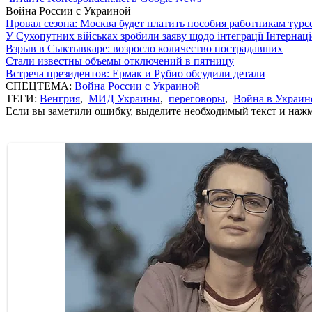
Война России с Украиной
Провал сезона: Москва будет платить пособия работникам тур
У Сухопутних військах зробили заяву щодо інтеграції Інтернац
Взрыв в Сыктывкаре: возросло количество пострадавших
Стали известны объемы отключений в пятницу
Встреча президентов: Ермак и Рубио обсудили детали
СПЕЦТЕМА:
Война России с Украиной
ТЕГИ:
Венгрия
,
МИД Украины
,
переговоры
,
Война в Украин
Если вы заметили ошибку, выделите необходимый текст и нажми