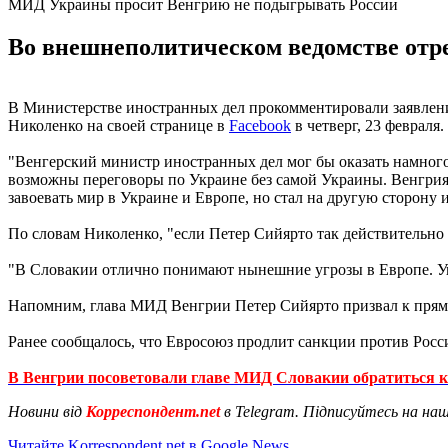
МИД Украины просит Венгрию не подыгрывать России
Во внешнеполитическом ведомстве отр
В Министерстве иностранных дел прокомментировали заявлени
Николенко на своей странице в
Facebook
в четверг, 23 февраля.
"Венгерский министр иностранных дел мог бы оказать намного
возможны переговоры по Украине без самой Украины. Венгрия 
завоевать мир в Украине и Европе, но стал на другую сторону и
По словам Николенко, "если Петер Сийярто так действительно 
"В Словакии отлично понимают нынешние угрозы в Европе. Уве
Напомним, глава МИД Венгрии Петер Сийярто призвал к прям
Ранее сообщалось, что Евросоюз продлит санкции против Росси
В Венгрии посоветовали главе МИД Словакии обратиться 
Новини від
Корреспондент.net
в Telegram. Підписуйтесь на на
Читайте Korrespondent.net в Google News