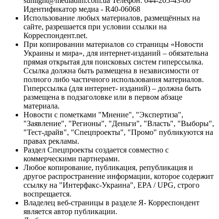
sunlight@mediadim.com.ua
Телефон: 044-205-43-00
Идентификатор медиа - R40-06068
Использование любых материалов, размещённых на
сайте, разрешается при условии ссылки на
Корреспондент.net.
При копировании материалов со страницы «Новости
Украины и мира», для интернет-изданий – обязательна
прямая открытая для поисковых систем гиперссылка.
Ссылка должна быть размещена в независимости от
полного либо частичного использования материалов.
Гиперссылка (для интернет- изданий) – должна быть
размещена в подзаголовке или в первом абзаце
материала.
Новости с пометками "Мнение", "Экспертиза",
"Заявление", "Регионы", "Деньги", "Власть", "Выборы",
"Тест-драйв", "Спецпроекты", "Промо" публикуются на
правах рекламы.
Раздел Спецпроекты создается совместно с
коммерческими партнерами.
Любое копирование, публикация, републикация и
другое распространение информации, которое содержит
ссылку на "Интерфакс-Украина", EPA / UPG, строго
воспрещается.
Владелец веб-страницы в разделе Я- Корреспондент
является автор публикации.