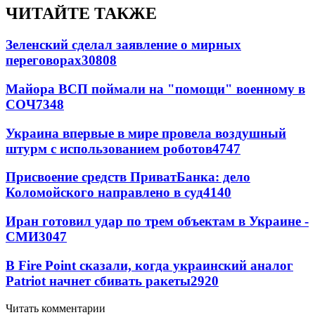
ЧИТАЙТЕ ТАКЖЕ
Зеленский сделал заявление о мирных
переговорах
30808
Майора ВСП поймали на "помощи" военному в
СОЧ
7348
Украина впервые в мире провела воздушный
штурм с использованием роботов
4747
Присвоение средств ПриватБанка: дело
Коломойского направлено в суд
4140
Иран готовил удар по трем объектам в Украине -
СМИ
3047
В Fire Point сказали, когда украинский аналог
Patriot начнет сбивать ракеты
2920
Читать комментарии