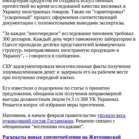
импортерам продуктов не создавать искусственных
препятствий во время исследований качества ввозимых в
Украину иностранных товаров. Также он "гарантировал"
"ускоренный" процесс оформления соответствующей
документации с положительными выводами экспертизы.
"За каждое "внеочередное" исследование чиновник требовал
300 долларов. Каждый день через таможенную лабораторию в
Одессе проходили десятки представителей коммерческих
структур, переправлявших иностранную продукцию в
Украину", – говорится в сообщении.
СБУ задокументировала многочисленные факты получения
злоумышленником денег и задержала его на рабочем месте
при получении очередной взятки.
Его известили о подозрении по статье о принятии
предложения, обещания или получения неправомерной
выгоды должностным лицом (ч.3 ст.368 УК Украины).
Решается вопрос об избрании меры пресечения.
Напомним, в начале февраля правительство
уволило весь
руководящий состав Гостаможни
. Решение связано с
обещанными "весенними посадками".
Раскрыты новые злоупотребления на Житомирской