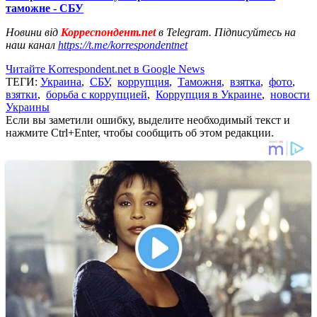
таможне - СБУ
Новини від
Корреспондент.net
в Telegram. Підписуйтесь на
наш канал
https://t.me/korrespondentnet
Читайте Korrespondent.net в Google News
ТЕГИ:
Украина
,
СБУ
,
коррупция
,
Таможня
,
взятка
,
фото
,
взятки
,
борьба с коррупцией
,
Коррупция в Украине
,
новости
Украины
Если вы заметили ошибку, выделите необходимый текст и
нажмите Ctrl+Enter, чтобы сообщить об этом редакции.