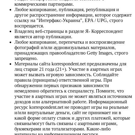
коммерческими партнерами.
Любое копирование, публикация, републикация и
другое распространение информации, которое содержит
ссылку на "Интерфакс-Украина", EPA / UPG, строго
воспрещается.
Владелец веб-страницы в разделе Я- Корреспондент
является автор публикации.
Любое копирование, перепечатка и воспроизведение
фотографий и/или аудиовизуальных материалов,
принадлежащих правообладателю Getty Images, строго
запрещено.
Материалы сайта korrespondent.net предназначены для
лиц старше 21 года (21+). Участие в азартных играх
может вызвать игровую зависимость. Соблюдайте
правила (принципы) ответственной игры. При
обнаружении первых признаков зависимости
немедленно обратитесь к специалисту. Помните, что
участие в азартных играх не может являться источником
доходов или альтернативой работе. Информационный
ресурс korrespondent.net не проводит игры на реальные
и/или виртуальные деньги, сайт не принимает ни в
какой форме оплату ставок и других платежей, которые
связаны/могут быть связаны с азартными играми,
букмекерами или тотализаторами. Какие-либо
материалы на информационном ресурсе