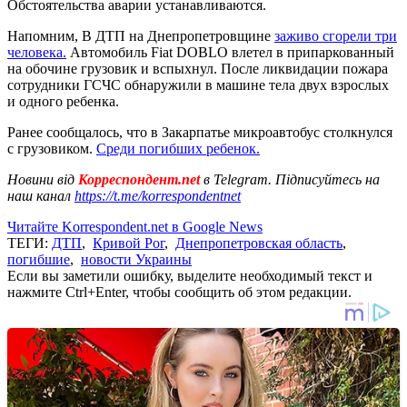
Обстоятельства аварии устанавливаются.
Напомним, В ДТП на Днепропетровщине
заживо сгорели три
человека.
Автомобиль Fiat DOBLO влетел в припаркованный
на обочине грузовик и вспыхнул. После ликвидации пожара
сотрудники ГСЧС обнаружили в машине тела двух взрослых
и одного ребенка.
Ранее сообщалось, что в Закарпатье микроавтобус столкнулся
с грузовиком.
Среди погибших ребенок.
Новини від
Корреспондент.net
в Telegram. Підписуйтесь на
наш канал
https://t.me/korrespondentnet
Читайте Korrespondent.net в Google News
ТЕГИ:
ДТП
,
Кривой Рог
,
Днепропетровская область
,
погибшие
,
новости Украины
Если вы заметили ошибку, выделите необходимый текст и
нажмите Ctrl+Enter, чтобы сообщить об этом редакции.