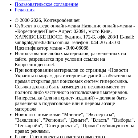
Пользовательское соглашение
Редакция
© 2000-2026, Korrespondent.net
Субъект в сфере онлайн-медиа Название онлайн-медиа -
«КореспонденТ.net» Адрес: 02091, місто Київ,
ХАРКІВСЬКЕ ШОСЕ, будинок 172-Б, офіс 208/1 E-mail:
sunlight@mediadim.com.ua
Телефон: 044-205-43-00
Идентификатор медиа - R40-06068
Использование любых материалов, размещённых на
сайте, разрешается при условии ссылки на
Корреспондент.net.
При копировании материалов со страницы «Новости
Украины и мира», для интернет-изданий – обязательна
прямая открытая для поисковых систем гиперссылка.
Ссылка должна быть размещена в независимости от
полного либо частичного использования материалов.
Гиперссылка (для интернет- изданий) – должна быть
размещена в подзаголовке или в первом абзаце
материала.
Новости с пометками "Мнение", "Экспертиза",
"Заявление", "Регионы", "Деньги", "Власть", "Выборы",
"Тест-драйв", "Спецпроекты", "Промо" публикуются на
правах рекламы.
Раздел Спецпроекты создается совместно с