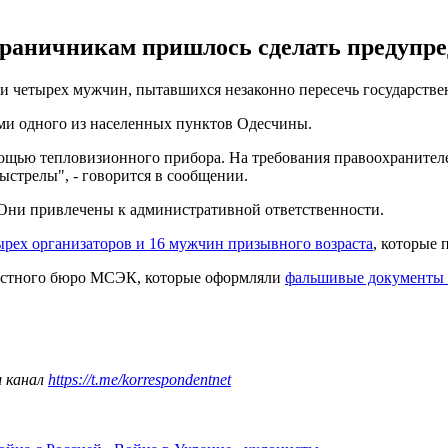
ограничникам пришлось сделать предупр
и четырех мужчин, пытавшихся незаконно пересечь государстве
ми одного из населенных пунктов Одесчины.
ью тепловизионного прибора. На требования правоохранителей 
стрелы", - говорится в сообщении.
 Они привлечены к административной ответственности.
ырех организаторов и 16 мужчин призывного возраста
, которые
ластного бюро МСЭК, которые оформляли
фальшивые документы 
ш канал
https://t.me/korrespondentnet