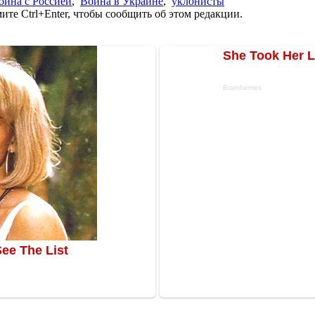
ойна с Россией
,
Война в Украине
,
уклонисты
те Ctrl+Enter, чтобы сообщить об этом редакции.