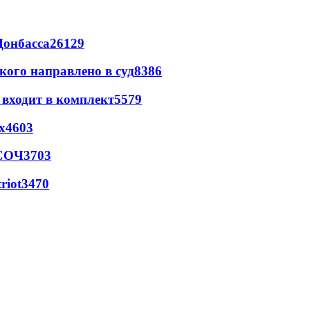
Донбасса
26129
кого направлено в суд
8386
 входит в комплект
5579
х
4603
 СОЧ
3703
riot
3470