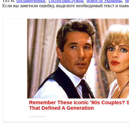
ТЕГИ:
пограничники
,
Госпогранслужба
,
новости Украины
,
В
Если вы заметили ошибку, выделите необходимый текст и нажми