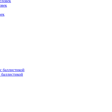
овек
век
с баллистикой