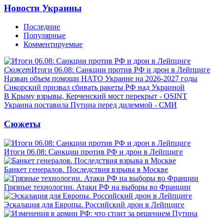
Новости Украины
Последние
Популярные
Комментируемые
Сюжет
Итоги 06.08: Санкции против РФ и дрон в Лейпциге
Назван объем помощи НАТО Украине на 2026-2027 годы
Сикорский призвал сбивать ракеты РФ над Украиной
В Крыму взрывы, Керченский мост перекрыт - OSINT
Украина поставила Путина перед дилеммой - СМИ
Сюжеты
Итоги 06.08: Санкции против РФ и дрон в Лейпциге
Банкет генералов. Последствия взрыва в Москве
Грязные технологии. Атаки РФ на выборы во Франции
Эскалация для Европы. Российский дрон в Лейпциге