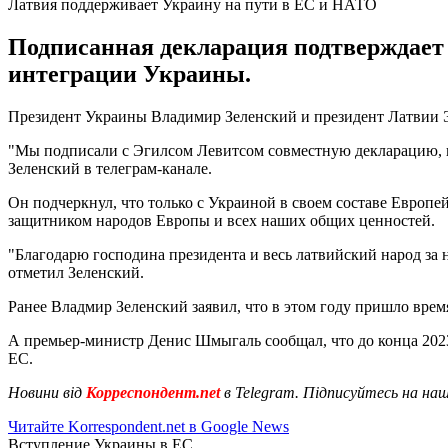
Латвия поддерживает Украину на пути в ЕС и НАТО
Подписанная декларация подтверждает
интеграции Украины.
Президент Украины Владимир Зеленский и президент Латвии 
"Мы подписали с Эгилсом Левитсом совместную декларацию, 
Зеленский в телеграм-канале.
Он подчеркнул, что только с Украиной в своем составе Европ
защитником народов Европы и всех наших общих ценностей.
"Благодарю господина президента и весь латвийский народ з
отметил Зеленский.
Ранее Владмир Зеленский заявил, что в этом году пришло врем
А премьер-министр Денис Шмыгаль сообщал, что до конца 202
ЕС.
Новини від
Корреспондент.net
в Telegram. Підписуйтесь на на
Читайте Korrespondent.net в Google News
Вступление Украины в ЕС