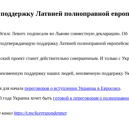
 поддержку Латвией полноправной европ
Эгилс Левитс подписали во Львове совместную декларацию. Об
подтверждающую поддержку Латвией полноправной европейской
ейский проект станет действительно совершенным. И только с У
а неизменную поддержку наших людей, неизменную поддержку У
я для начала
переговоров о вступлении Украины в Евросоюз
.
3 года Украина хочет быть
готовой к переговорам о полноправн
ш канал
https://t.me/korrespondentnet