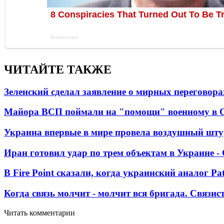
ЧИТАЙТЕ ТАКЖЕ
Зеленский сделал заявление о мирных переговора
Майора ВСП поймали на "помощи" военному в
Украина впервые в мире провела воздушный шту
Иран готовил удар по трем объектам в Украине 
В Fire Point сказали, когда украинский аналог Pa
Когда связь молчит - молчит вся бригада. Связи
Читать комментарии