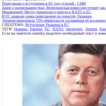
Переговоры о вступлении в ЕС под угрозой - СМИ
Закон о нацменьшинствах: Венецианская комиссия готовит за
Моравецкий: Место украинского народа в НАТО и ЕС
В ЕС назвали сроки переговоров по членству Украины
Украина выполнила 72% обязательств соглашения об ассоциац
СПЕЦТЕМА:
Вступление Украины в ЕС
ТЕГИ:
Украина
,
Европа
,
ЕС
,
НАТО
,
президент
,
Латвия
,
Евр
Если вы заметили ошибку, выделите необходимый текст и нажми