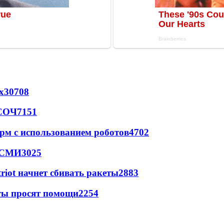
х
30708
 СОЧ
7151
рм с использованием роботов
4702
- СМИ
3025
triot начнет сбивать ракеты
2883
сты просят помощи
2254