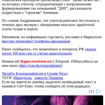
на которых учителя, сотрудничающие с вооруженными
формированиями так называемой "ДНР", рассказывали
подросткам о "героизме" боевиков.
По словам Андрющенко, эти учителя работают без оплаты в
течение двух месяцев с обещаниями выплаты заработной
платы только в апреле.
Напомним, по информации горсовета, россияне в Мариуполе
массово проверяют телефоны школьников
.
Ранее сообщалось, что мошенники в интересах РФ
украли
почти 100 млн грн со счетов мариупольцев
.
Новини від
Корреспондент.net
в Telegram. Підписуйтесь на
наш канал
https://t.me/korrespondentnet
Читайте Korrespondent.net в Google News
ТЕГИ:
Мариуполь
,
новости Украины
Если вы заметили ошибку, выделите необходимый текст и
нажмите Ctrl+Enter, чтобы сообщить об этом редакции.