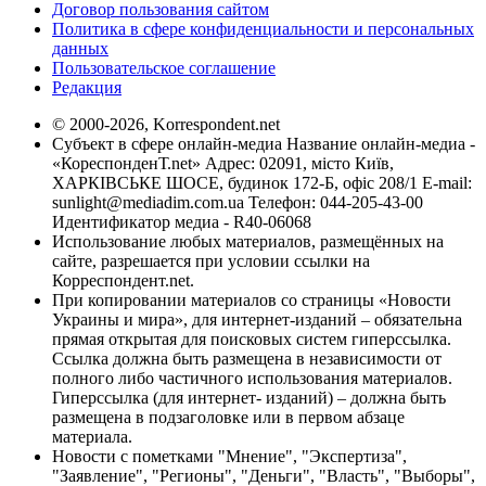
Договор пользования сайтом
Политика в сфере конфиденциальности и персональных
данных
Пользовательское соглашение
Редакция
© 2000-2026, Korrespondent.net
Субъект в сфере онлайн-медиа Название онлайн-медиа -
«КореспонденТ.net» Адрес: 02091, місто Київ,
ХАРКІВСЬКЕ ШОСЕ, будинок 172-Б, офіс 208/1 E-mail:
sunlight@mediadim.com.ua
Телефон: 044-205-43-00
Идентификатор медиа - R40-06068
Использование любых материалов, размещённых на
сайте, разрешается при условии ссылки на
Корреспондент.net.
При копировании материалов со страницы «Новости
Украины и мира», для интернет-изданий – обязательна
прямая открытая для поисковых систем гиперссылка.
Ссылка должна быть размещена в независимости от
полного либо частичного использования материалов.
Гиперссылка (для интернет- изданий) – должна быть
размещена в подзаголовке или в первом абзаце
материала.
Новости с пометками "Мнение", "Экспертиза",
"Заявление", "Регионы", "Деньги", "Власть", "Выборы",