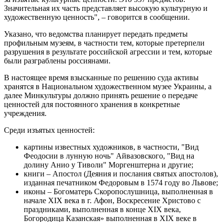
Значительная их часть представляет высокую культурную и
художественную ценность", – говорится в сообщении.
Указано, что ведомства планирует передать предметы
профильным музеям, в частности тем, которые претерпели
разрушения в результате российской агрессии и тем, которые
были разграблены россиянами.
В настоящее время взысканные по решению суда активы
хранятся в Национальном художественном музее Украины, а
далее Минкультуры должно принять решение о передаче
ценностей для постоянного хранения в конкретные
учреждения.
Среди изъятых ценностей:
картины известных художников, в частности, "Вид
Феодосии в лунную ночь" Айвазовского, "Вид на
долину Анио у Тиволи" Моргенштерна и другие;
книги – Апостол (Деяния и послания святых апостолов),
изданная печатником Федоровым в 1574 году во Львове;
иконы – Богоматерь Скоропослушница, выполненная в
начале XIX века в г. Афон, Воскресение Христово с
праздниками, выполненная в конце XIX века,
Богородица Казанская» выполненная в XIХ веке в