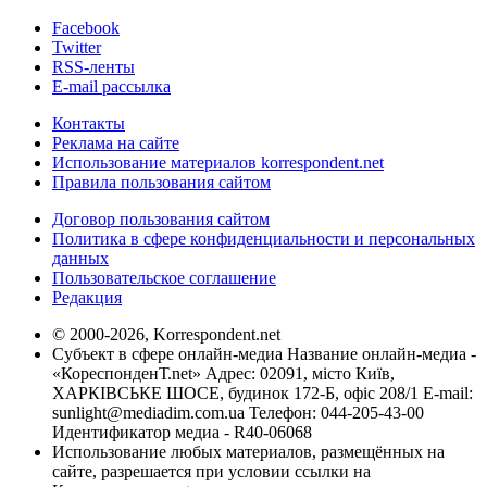
Facebook
Twitter
RSS-ленты
E-mail рассылка
Контакты
Реклама на сайте
Использование материалов korrespondent.net
Правила пользования сайтом
Договор пользования сайтом
Политика в сфере конфиденциальности и персональных
данных
Пользовательское соглашение
Редакция
© 2000-2026, Korrespondent.net
Субъект в сфере онлайн-медиа Название онлайн-медиа -
«КореспонденТ.net» Адрес: 02091, місто Київ,
ХАРКІВСЬКЕ ШОСЕ, будинок 172-Б, офіс 208/1 E-mail:
sunlight@mediadim.com.ua
Телефон: 044-205-43-00
Идентификатор медиа - R40-06068
Использование любых материалов, размещённых на
сайте, разрешается при условии ссылки на