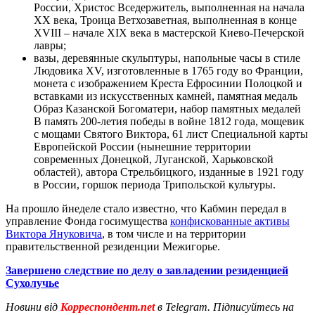
России, Христос Вседержитель, выполненная на начала
ХХ века, Троица Ветхозаветная, выполненная в конце
XVIII – начале XIX века в мастерской Киево-Печерской
лавры;
вазы, деревянные скульптуры, напольные часы в стиле
Людовика ХV, изготовленные в 1765 году во Франции,
монета с изображением Креста Ефросинии Полоцкой и
вставками из искусственных камней, памятная медаль
Образ Казанской Богоматери, набор памятных медалей
В память 200-летия победы в войне 1812 года, мощевик
с мощами Святого Виктора, 61 лист Специальной карты
Европейской России (нынешние территории
современных Донецкой, Луганской, Харьковской
областей), автора Стрельбицкого, изданные в 1921 году
в России, горшок периода Трипольской культуры.
На прошло йнеделе стало известно, что Кабмин передал в
управление Фонда госимущества
конфискованные активы
Виктора Януковича
, в том числе и на территории
правительственной резиденции Межигорье.
Завершено следствие по делу о завладении резиденцией
Сухолучье
Новини від
Корреспондент.net
в Telegram. Підписуйтесь на