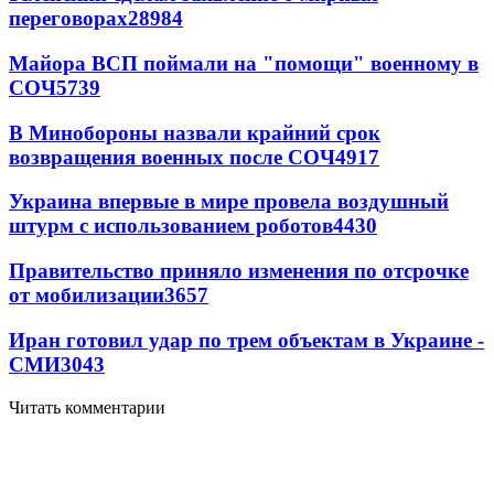
переговорах
28984
Майора ВСП поймали на "помощи" военному в
СОЧ
5739
В Минобороны назвали крайний срок
возвращения военных после СОЧ
4917
Украина впервые в мире провела воздушный
штурм с использованием роботов
4430
Правительство приняло изменения по отсрочке
от мобилизации
3657
Иран готовил удар по трем объектам в Украине -
СМИ
3043
Читать комментарии