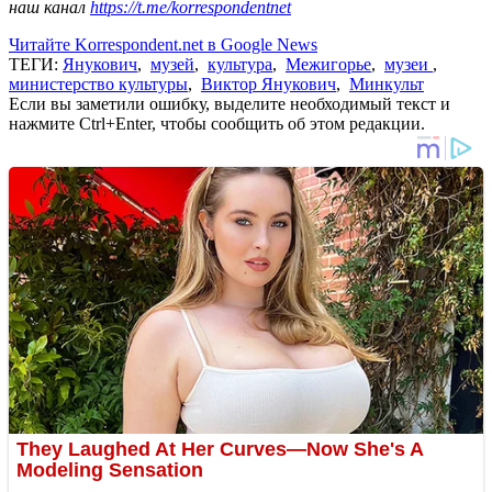
наш канал
https://t.me/korrespondentnet
Читайте Korrespondent.net в Google News
ТЕГИ:
Янукович
,
музей
,
культура
,
Межигорье
,
музеи
,
министерство культуры
,
Виктор Янукович
,
Минкульт
Если вы заметили ошибку, выделите необходимый текст и
нажмите Ctrl+Enter, чтобы сообщить об этом редакции.