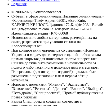
Редакция
© 2000-2026, Korrespondent.net
Субъект в сфере онлайн-медиа Название онлайн-медиа -
«КореспонденТ.net» Адрес: 02091, місто Київ,
ХАРКІВСЬКЕ ШОСЕ, будинок 172-Б, офіс 208/1 E-mail:
sunlight@mediadim.com.ua
Телефон: 044-205-43-00
Идентификатор медиа - R40-06068
Использование любых материалов, размещённых на
сайте, разрешается при условии ссылки на
Корреспондент.net.
При копировании материалов со страницы «Новости
Украины и мира», для интернет-изданий – обязательна
прямая открытая для поисковых систем гиперссылка.
Ссылка должна быть размещена в независимости от
полного либо частичного использования материалов.
Гиперссылка (для интернет- изданий) – должна быть
размещена в подзаголовке или в первом абзаце
материала.
Новости с пометками "Мнение", "Экспертиза",
"Заявление", "Регионы", "Деньги", "Власть", "Выборы",
"Тест-драйв", "Спецпроекты", "Промо" публикуются на
правах рекламы.
Раздел Спецпроекты создается совместно с
коммерческими партнерами.