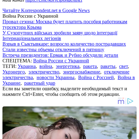
Читайте Korrespondent.net в Google News
Война России с Украиной
Провал сезона: Москва будет платить пособия работникам
турсектора Крыма
У Сухопутних військах зробили заяву щодо інтеграції
Інтернаціональних легіонів
Взрыв в Сыктывкаре: возросло количество пострадавших
Стали известны объемы отключений в пятницу
Встреча президентов: Ермак и Рубио обсудили детали
СПЕЦТЕМА:
Война России с Украиной
ТЕГИ:
Украина
,
война
,
энергетика
,
ракета
,
ракеты
,
свет
,
Укрэнерго
,
электричество
,
энергоснабжение
,
отключение
электричества
,
новости Украины
,
Война с Россией
,
Война в
Украине
,
ракетный удар
Если вы заметили ошибку, выделите необходимый текст и
нажмите Ctrl+Enter, чтобы сообщить об этом редакции.