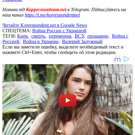
Новини від
Корреспондент.net
в Telegram. Підписуйтесь на
наш канал
https://t.me/korrespondentnet
Читайте Korrespondent.net в Google News
СПЕЦТЕМА:
Война России с Украиной
ТЕГИ:
Киев
,
смерть
,
церемония
,
ВСУ
,
прощание
,
Война с
Россией
,
Война в Украине
,
Валерий Залужный
Если вы заметили ошибку, выделите необходимый текст и
нажмите Ctrl+Enter, чтобы сообщить об этом редакции.