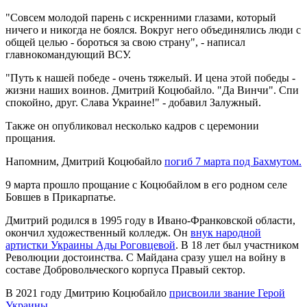
"Совсем молодой парень с искренними глазами, который
ничего и никогда не боялся. Вокруг него объединялись люди с
общей целью - бороться за свою страну", - написал
главнокомандующий ВСУ.
"Путь к нашей победе - очень тяжелый. И цена этой победы -
жизни наших воинов. Дмитрий Коцюбайло. "Да Винчи". Спи
спокойно, друг. Слава Украине!" - добавил Залужный.
Также он опубликовал несколько кадров с церемонии
прощания.
Напомним, Дмитрий Коцюбайло
погиб 7 марта под Бахмутом.
9 марта прошло прощание с Коцюбайлом в его родном селе
Бовшев в Прикарпатье.
Дмитрий родился в 1995 году в Ивано-Франковской области,
окончил художественный колледж. Он
внук народной
артистки Украины Ады Роговцевой
. В 18 лет был участником
Революции достоинства. С Майдана сразу ушел на войну в
составе Добровольческого корпуса Правый сектор.
В 2021 году Дмитрию Коцюбайло
присвоили звание Герой
Украины.