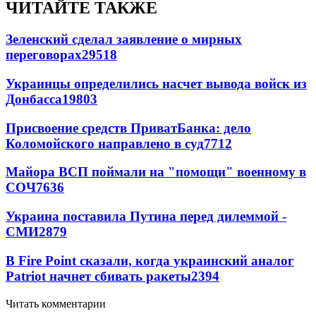
ЧИТАЙТЕ ТАКЖЕ
Зеленский сделал заявление о мирных
переговорах
29518
Украинцы определились насчет вывода войск из
Донбасса
19803
Присвоение средств ПриватБанка: дело
Коломойского направлено в суд
7712
Майора ВСП поймали на "помощи" военному в
СОЧ
7636
Украина поставила Путина перед дилеммой -
СМИ
2879
В Fire Point сказали, когда украинский аналог
Patriot начнет сбивать ракеты
2394
Читать комментарии