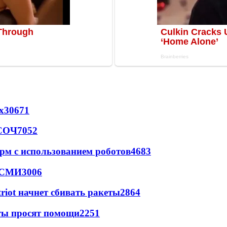
х
30671
 СОЧ
7052
рм с использованием роботов
4683
- СМИ
3006
triot начнет сбивать ракеты
2864
сты просят помощи
2251