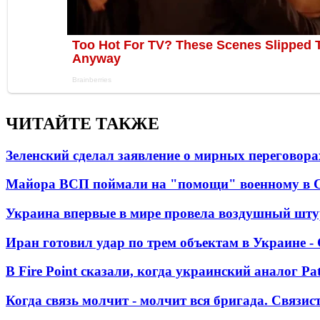
ЧИТАЙТЕ ТАКЖЕ
Зеленский сделал заявление о мирных переговора
Майора ВСП поймали на "помощи" военному в
Украина впервые в мире провела воздушный шту
Иран готовил удар по трем объектам в Украине 
В Fire Point сказали, когда украинский аналог Pa
Когда связь молчит - молчит вся бригада. Связи