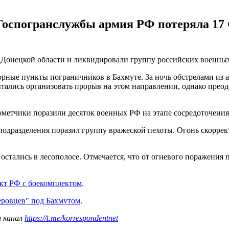
Госпогранслужбы армия РФ потеряла 17 ч
в Донецкой области и ликвидировали группу российских военны
орные пункты пограничников в Бахмуте. За ночь обстрелами из 
лись организовать прорыв на этом направлении, однако преодо
метчики поразили десяток военных РФ на этапе сосредоточения 
 подразделения поразил группу вражеской пехоты. Огонь скорр
стались в лесополосе. Отмечается, что от огневого поражения 
кт РФ с боекомплектом
.
неровцев" под Бахмутом
.
ш канал
https://t.me/korrespondentnet