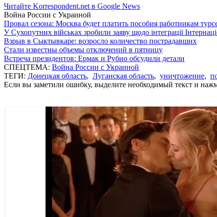
Читайте Korrespondent.net в Google News
Война России с Украиной
Провал сезона: Москва будет платить пособия работникам тур
У Сухопутних військах зробили заяву щодо інтеграції Інтернац
Взрыв в Сыктывкаре: возросло количество пострадавших
Стали известны объемы отключений в пятницу
Встреча президентов: Ермак и Рубио обсудили детали
СПЕЦТЕМА:
Война России с Украиной
ТЕГИ:
Донецкая область
,
Луганская область
,
уничтожение
,
п
Если вы заметили ошибку, выделите необходимый текст и нажми