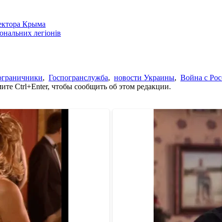
сектора Крыма
іональних легіонів
ограничники
,
Госпогранслужба
,
новости Украины
,
Война с Ро
те Ctrl+Enter, чтобы сообщить об этом редакции.