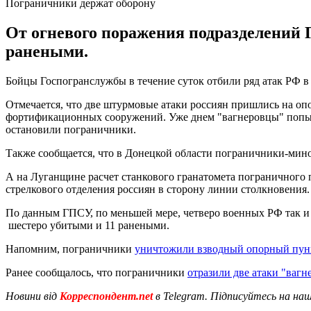
Пограничники держат оборону
От огневого поражения подразделений 
ранеными.
Бойцы Госпогранслужбы в течение суток отбили ряд атак РФ 
Отмечается, что две штурмовые атаки россиян пришлись на оп
фортификационных сооружений. Уже днем "вагнеровцы" попыта
остановили пограничники.
Также сообщается, что в Донецкой области пограничники-мино
А на Луганщине расчет станкового гранатомета пограничного
стрелкового отделения россиян в сторону линии столкновения.
По данным ГПСУ, по меньшей мере, четверо военных РФ так и о
шестеро убитыми и 11 ранеными.
Напомним, пограничники
уничтожили взводный опорный пун
Ранее сообщалось, что пограничники
отразили две атаки "ваг
Новини від
Корреспондент.net
в Telegram. Підписуйтесь на на