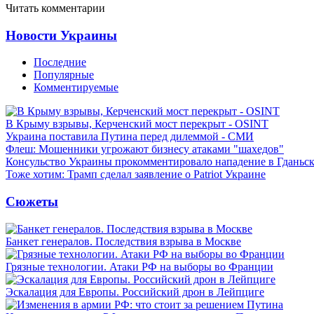
Читать комментарии
Новости Украины
Последние
Популярные
Комментируемые
В Крыму взрывы, Керченский мост перекрыт - OSINT
Украина поставила Путина перед дилеммой - СМИ
Флеш: Мошенники угрожают бизнесу атаками "шахедов"
Консульство Украины прокомментировало нападение в Гданьс
Тоже хотим: Трамп сделал заявление о Patriot Украине
Сюжеты
Банкет генералов. Последствия взрыва в Москве
Грязные технологии. Атаки РФ на выборы во Франции
Эскалация для Европы. Российский дрон в Лейпциге