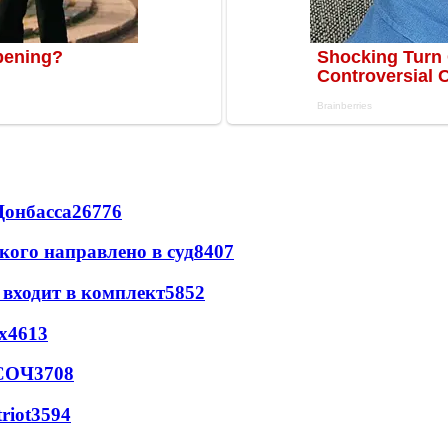
Донбасса
26776
кого направлено в суд
8407
 входит в комплект
5852
х
4613
 СОЧ
3708
riot
3594