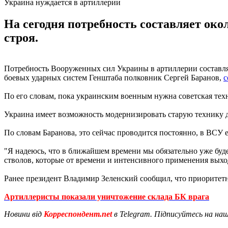
Украина нуждается в артиллерии
На сегодня потребность составляет око
строя.
Потребность Вооруженных сил Украины в артиллерии составляе
боевых ударных систем Генштаба полковник Сергей Баранов,
с
По его словам, пока украинским военным нужна советская техни
Украина имеет возможность модернизировать старую технику д
По словам Баранова, это сейчас проводится постоянно, в ВСУ
"Я надеюсь, что в ближайшем времени мы обязательно уже буде
стволов, которые от времени и интенсивного применения выход
Ранее президент Владимир Зеленский сообщил, что приоритет
Артиллеристы показали уничтожение склада БК врага
Новини від
Корреспондент.net
в Telegram. Підписуйтесь на на