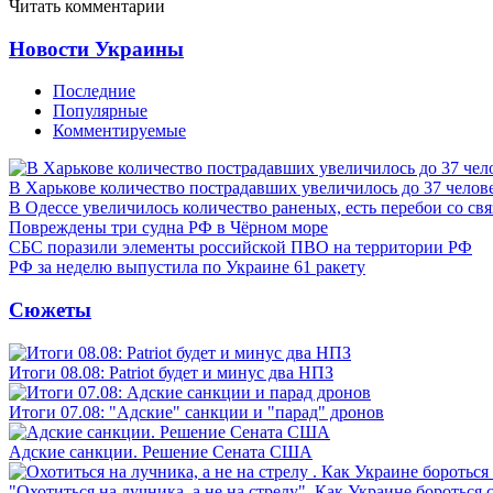
Читать комментарии
Новости Украины
Последние
Популярные
Комментируемые
В Харькове количество пострадавших увеличилось до 37 челов
В Одессе увеличилось количество раненых, есть перебои со св
Повреждены три судна РФ в Чёрном море
СБС поразили элементы российской ПВО на территории РФ
РФ за неделю выпустила по Украине 61 ракету
Сюжеты
Итоги 08.08: Patriot будет и минус два НПЗ
Итоги 07.08: "Адские" санкции и "парад" дронов
Адские санкции. Решение Сената США
"Охотиться на лучника, а не на стрелу". Как Украине бороться 