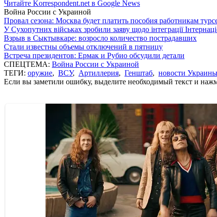
Читайте Korrespondent.net в Google News
Война России с Украиной
Провал сезона: Москва будет платить пособия работникам тур
У Сухопутних військах зробили заяву щодо інтеграції Інтернац
Взрыв в Сыктывкаре: возросло количество пострадавших
Стали известны объемы отключений в пятницу
Встреча президентов: Ермак и Рубио обсудили детали
СПЕЦТЕМА:
Война России с Украиной
ТЕГИ:
оружие
,
ВСУ
,
Артиллерия
,
Генштаб
,
новости Украин
Если вы заметили ошибку, выделите необходимый текст и нажми