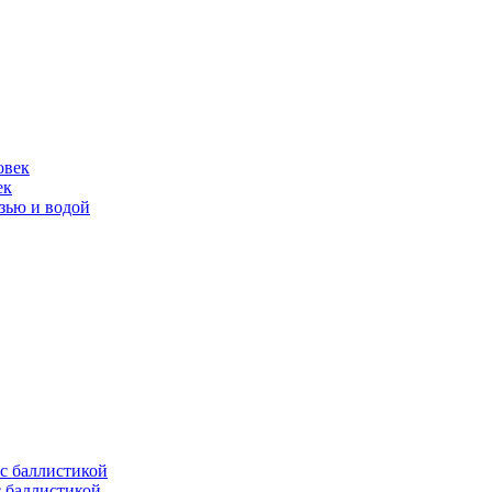
ек
язью и водой
с баллистикой