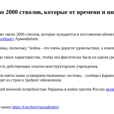
ло 2000 стволов, которые от времени и 
т около 2000 стволов, которые нуждаются в постоянном обновле
ообщает
АрмияInform.
ка, поскольку "война - это очень дорогое удовольствие, а ново
о таких характеристик, чтобы она фактически была на одном ур
 есть действующие опытно-конструкторские учреждения.
м иметь наши усовершенствованные системы, - сообщил Баранов,
ят из строя и требуют обновления.
ной военной потребностью Украины в войне против России
явля
ш канал
https://t.me/korrespondentnet