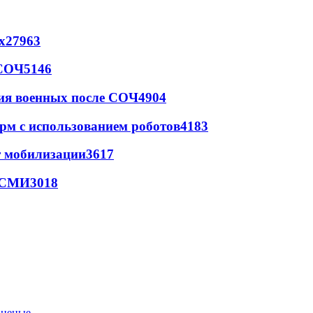
х
27963
 СОЧ
5146
ия военных после СОЧ
4904
рм с использованием роботов
4183
т мобилизации
3617
- СМИ
3018