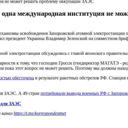
ция не может решить проблему оккупации ЗАЭС
ни одна международная институция не мо
механизмы освобождения Запорожской атомной электростанции 
явил президент Украины Владимир Зеленский на совместном бри
ной электростанции обсуждались с главой японского правительс
арности к тому, что господин Гросси (гендиректор МАГАТЭ - ред
ия пока этот вопрос не может решить. Поэтому мы должны наход
остью обесточена
в результате ракетных обстрелов РФ. Станция 
ия ЗАЭС. А 49 стран
потребовали вывода военных РФ с Запоро
" для ЗАЭС
ш канал
https://t.me/korrespondentnet