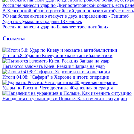
Россияне нанесли удар по Днепропетровской области, есть ран
В Херсонской области российский дрон поразил автобус: шест
РФ наиболее активно атакует в двух направлениях - Генштаб
Удар по Сумам: пострадали 13 человек
Россияне нанесли удар по Балаклее: трое погибших
Сюжеты
Итоги 5.8: Удар по Киеву и нехватка антибаллистики
Пытаются взломать Киев. Реакция Запада на удар
Итоги 04.08: "Сафари" в Херсоне и итоги операции
Удары по России. Чего достигла 40-дневная операция
Нападения на украинцев в Польше. Как изменить ситуацию