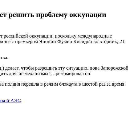
жет решить проблему оккупации
от российской оккупации, поскольку международные
финге с премьером Японии Фумио Кисидой во вторник, 21
тва.
.) делает, чтобы разрешить эту ситуацию, пока Запорожской
ить другие механизмы", - резюмировал он.
на полдня перешла в режим блэкаута в шестой раз за время
жской АЭС
.