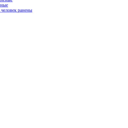
еные
ь человек ранены