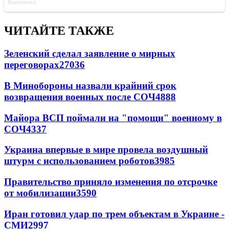
ЧИТАЙТЕ ТАКЖЕ
Зеленский сделал заявление о мирных
переговорах
27036
В Минобороны назвали крайний срок
возвращения военных после СОЧ
4888
Майора ВСП поймали на "помощи" военному в
СОЧ
4337
Украина впервые в мире провела воздушный
штурм с использованием роботов
3985
Правительство приняло изменения по отсрочке
от мобилизации
3590
Иран готовил удар по трем объектам в Украине -
СМИ
2997