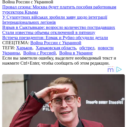
Война России с Украиной
Провал сезона: Москва будет платить пособия работникам
турсектора Крыма
У Сухопутних військах зробили заяву щодо інтеграції
Інтернаціональних легіонів
Взрыв в Сыктывкаре: возросло количество пострадавших
Стали известны объемы отключений в пятницу
Встреча президентов: Ермак и Рубио обсудили детали
СПЕЦТЕМА:
Война России с Украиной
ТЕГИ:
Харьков
,
Харьковская область
,
обстрел
,
новости
Украины
,
Война с Россией
,
Война в Украине
Если вы заметили ошибку, выделите необходимый текст и
нажмите Ctrl+Enter, чтобы сообщить об этом редакции.