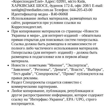
«КореспонденТ.net» Адрес: 02091, місто Київ,
ХАРКІВСЬКЕ ШОСЕ, будинок 172-Б, офіс 208/1 E-mail:
sunlight@mediadim.com.ua
Телефон: 044-205-43-00
Идентификатор медиа - R40-06068
Использование любых материалов, размещённых на
сайте, разрешается при условии ссылки на
Корреспондент.net.
При копировании материалов со страницы «Новости
Украины и мира», для интернет-изданий – обязательна
прямая открытая для поисковых систем гиперссылка.
Ссылка должна быть размещена в независимости от
полного либо частичного использования материалов.
Гиперссылка (для интернет- изданий) – должна быть
размещена в подзаголовке или в первом абзаце
материала.
Новости с пометками "Мнение", "Экспертиза",
"Заявление", "Регионы", "Деньги", "Власть", "Выборы",
"Тест-драйв", "Спецпроекты", "Промо" публикуются на
правах рекламы.
Раздел Спецпроекты создается совместно с
коммерческими партнерами.
Любое копирование, публикация, републикация и
другое распространение информации, которое содержит
ссылку на "Интерфакс-Украина", EPA / UPG, строго
воспрещается.