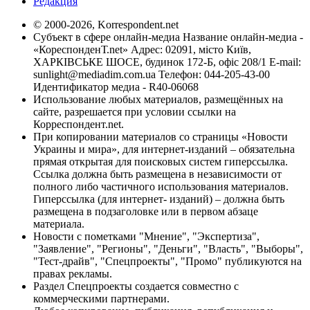
Редакция
© 2000-2026, Korrespondent.net
Субъект в сфере онлайн-медиа Название онлайн-медиа -
«КореспонденТ.net» Адрес: 02091, місто Київ,
ХАРКІВСЬКЕ ШОСЕ, будинок 172-Б, офіс 208/1 E-mail:
sunlight@mediadim.com.ua
Телефон: 044-205-43-00
Идентификатор медиа - R40-06068
Использование любых материалов, размещённых на
сайте, разрешается при условии ссылки на
Корреспондент.net.
При копировании материалов со страницы «Новости
Украины и мира», для интернет-изданий – обязательна
прямая открытая для поисковых систем гиперссылка.
Ссылка должна быть размещена в независимости от
полного либо частичного использования материалов.
Гиперссылка (для интернет- изданий) – должна быть
размещена в подзаголовке или в первом абзаце
материала.
Новости с пометками "Мнение", "Экспертиза",
"Заявление", "Регионы", "Деньги", "Власть", "Выборы",
"Тест-драйв", "Спецпроекты", "Промо" публикуются на
правах рекламы.
Раздел Спецпроекты создается совместно с
коммерческими партнерами.