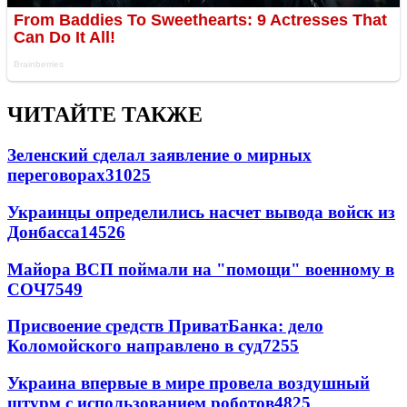
ЧИТАЙТЕ ТАКЖЕ
Зеленский сделал заявление о мирных
переговорах
31025
Украинцы определились насчет вывода войск из
Донбасса
14526
Майора ВСП поймали на "помощи" военному в
СОЧ
7549
Присвоение средств ПриватБанка: дело
Коломойского направлено в суд
7255
Украина впервые в мире провела воздушный
штурм с использованием роботов
4825