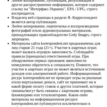
Любое копирование, публикация, републикация и
другое распространение информации, которое содержит
ссылку на "Интерфакс-Украина", EPA / UPG, строго
воспрещается.
Владелец веб-страницы в разделе Я- Корреспондент
является автор публикации.
Любое копирование, перепечатка и воспроизведение
фотографий и/или аудиовизуальных материалов,
принадлежащих правообладателю Getty Images, строго
запрещено.
Материалы сайта korrespondent.net предназначены для
лиц старше 21 года (21+). Участие в азартных играх
может вызвать игровую зависимость. Соблюдайте
правила (принципы) ответственной игры. При
обнаружении первых признаков зависимости
немедленно обратитесь к специалисту. Помните, что
участие в азартных играх не может являться источником
доходов или альтернативой работе. Информационный
ресурс korrespondent.net не проводит игры на реальные
и/или виртуальные деньги, сайт не принимает ни в
какой форме оплату ставок и других платежей, которые
связаны/могут быть связаны с азартными играми,
букмекерами или тотализаторами. Какие-либо
материалы на информационном ресурсе
korrespondent.net публикуются исключительно в