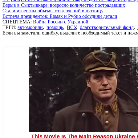
Взрыв в Сыктывкаре: возросло количество пострадавших
Стали известны объемы отключений в пятницу
Встреча президентов: Ермак и Рубио обсудили детали
СПЕЦТЕМА:
Война России с Украиной
ТЕГИ:
автомобили
,
помощь
,
ВСУ
,
благотворительный фонд
,
Если вы заметили ошибку, выделите необходимый текст и нажми