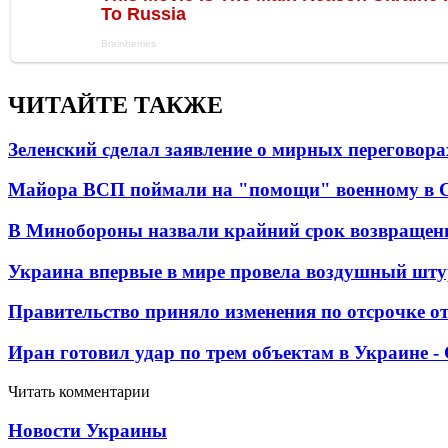
ЧИТАЙТЕ ТАКЖЕ
Зеленский сделал заявление о мирных переговора
Майора ВСП поймали на "помощи" военному в
В Минобороны назвали крайний срок возвращен
Украина впервые в мире провела воздушный шту
Правительство приняло изменения по отсрочке о
Иран готовил удар по трем объектам в Украине 
Читать комментарии
Новости Украины