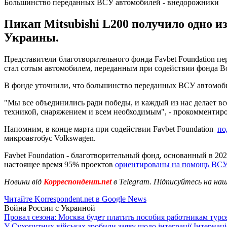
Большинство переданных ВСУ автомобилей - внедорожники
Пикап Mitsubishi L200 получило одно 
Украины.
Представители благотворительного фонда Favbet Foundation п
стал сотым автомобилем, переданным при содействии фонда Во
В фонде уточнили, что большинство переданных ВСУ автомоби
"Мы все объединились ради победы, и каждый из нас делает в
техникой, снаряжением и всем необходимым", - прокомментиров
Напомним, в конце марта при содействии Favbet Foundation
по
микроавтобус Volkswagen.
Favbet Foundation - благотворительный фонд, основанный в 20
настоящее время 95% проектов
ориентированы на помощь ВСУ
Новини від
Корреспондент.net
в Telegram. Підписуйтесь на на
Читайте Korrespondent.net в Google News
Война России с Украиной
Провал сезона: Москва будет платить пособия работникам тур
У Сухопутних військах зробили заяву щодо інтеграції Інтернац