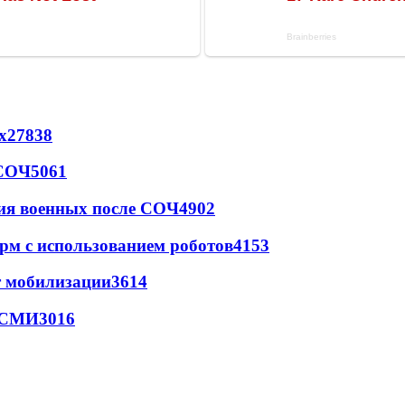
х
27838
 СОЧ
5061
ия военных после СОЧ
4902
рм с использованием роботов
4153
т мобилизации
3614
- СМИ
3016