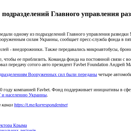
из подразделений Главного управления р
ередали одному из подразделений Главного управления разведки
оруженным силам Украины, сообщает пресс-служба фонда в пятн
лей - внедорожники. Также передавались микроавтобусы, брон
се, чтобы ее приблизить. Команда фонда на постоянной связи с
ал передачу сотого авто президент Favbet Foundation Андрей М
дразделениям Вооруженных сил были переданы
четыре автомобил
20 году компанией Favbet. Фонд поддерживает инициативы в сфер
 и населению Украины
.
ш канал
https://t.me/korrespondentnet
сектора Крыма
іональних легіонів